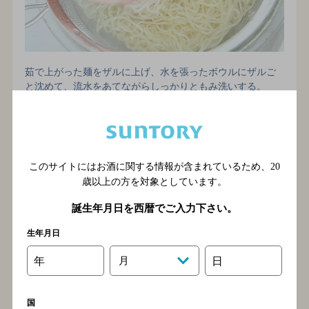
茹で上がった麺をザルに上げ、水を張ったボウルにザルご
と沈めて、流水をあてながらしっかりともみ洗いする。
流水でしっかりともみ洗いする
麺はのびやすいので、水で締めることが大切。茹
でてから食べるまでに時間があく場合は、ごま油
を絡めておくとよいでしょう。
このサイトにはお酒に関する情報が含まれているため、
20
歳以上の方を対象としています。
手順7 合わせる
誕生年月日を西暦でご入力下さい。
生年月日
年
月
日
国