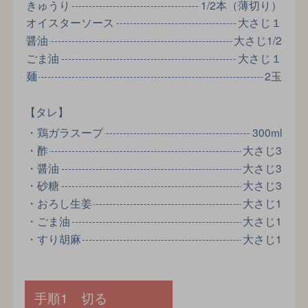
きゅうり
1/2本（薄切り）
オイスターソース
大さじ１
醤油
大さじ1/2
ごま油
大さじ１
麺
2玉
【タレ】
・鶏ガラスープ
300ml
・酢
大さじ3
・醤油
大さじ3
・砂糖
大さじ3
・おろし生姜
大さじ1
・ごま油
大さじ1
・すり胡麻
大さじ1
手順1 切る