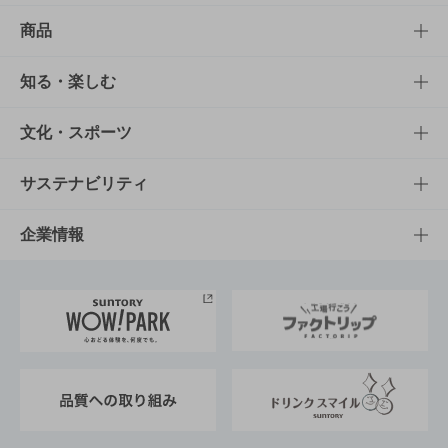
商品
商品TOP
知る・楽しむ
商品一覧
知る・楽しむTOP
文化・スポーツ
商品発売情報
キャンペーン
文化・スポーツTOP
サステナビリティ
栄養成分一覧
工場見学
サントリーホール
サステナビリティTOP
企業情報
お料理・お酒レシピ
サントリー美術館
トップメッセージ
企業情報TOP
地域情報
サントリーサンバーズ大阪
サントリーが考えるサステナビリティ経営
企業概要
東京サントリーサンゴリアス
ESG情報ポータル
グループ企業一覧
サントリースポーツ
サステナビリティストーリーズ
事業所一覧