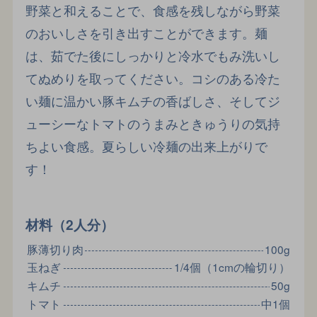
野菜と和えることで、食感を残しながら野菜
のおいしさを引き出すことができます。麺
は、茹でた後にしっかりと冷水でもみ洗いし
てぬめりを取ってください。コシのある冷た
い麺に温かい豚キムチの香ばしさ、そしてジ
ューシーなトマトのうまみときゅうりの気持
ちよい食感。夏らしい冷麺の出来上がりで
す！
材料（2人分）
豚薄切り肉
100g
玉ねぎ
1/4個（1cmの輪切り）
キムチ
50g
トマト
中1個