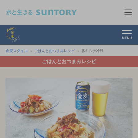
このページの本文へ移動
メニ
金麦スタイル
金麦スタイル
ごはんとおつまみレシピ
豚キムチ冷麺
ごはんとおつまみレシピ