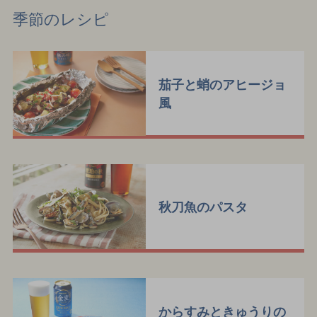
季節のレシピ
茄子と蛸のアヒージョ
風
秋刀魚のパスタ
からすみときゅうりの