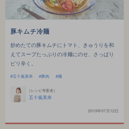
豚キムチ冷麺
炒めたての豚キムチにトマト、きゅうりを和
えてスープたっぷりの冷麺にのせ、さっぱり
ピリ辛く。
五十嵐美幸
豚肉
麺
［レシピ考案者］
五十嵐美幸
2019年07月12日