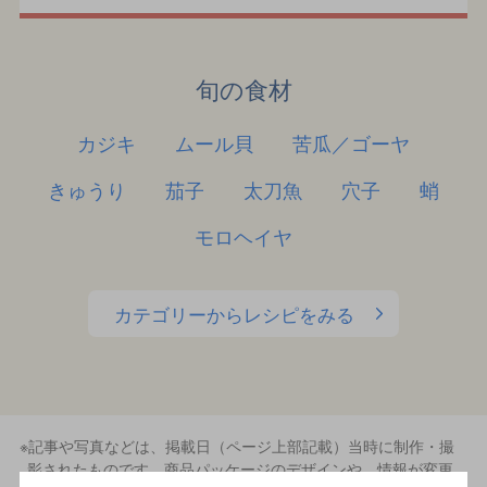
旬の食材
カジキ
ムール貝
苦瓜／ゴーヤ
きゅうり
茄子
太刀魚
穴子
蛸
モロヘイヤ
カテゴリーからレシピをみる
※記事や写真などは、掲載日（ページ上部記載）当時に制作・撮
影されたものです。商品パッケージのデザインや、情報が変更