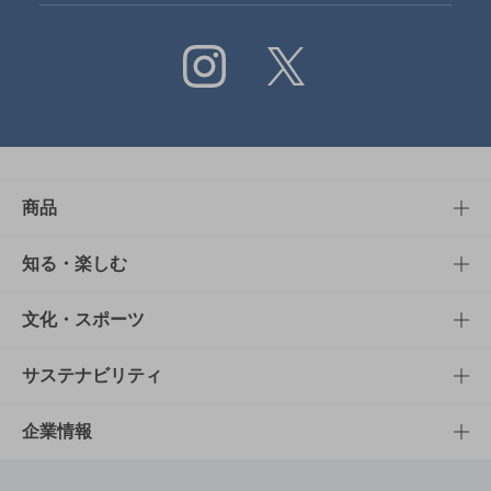
Instagram
X
商品
商品TOP
知る・楽しむ
商品一覧
知る・楽しむTOP
文化・スポーツ
商品発売情報
キャンペーン
文化・スポーツTOP
サステナビリティ
栄養成分一覧
工場見学
サントリーホール
サステナビリティTOP
企業情報
お料理・お酒レシピ
サントリー美術館
トップメッセージ
企業情報TOP