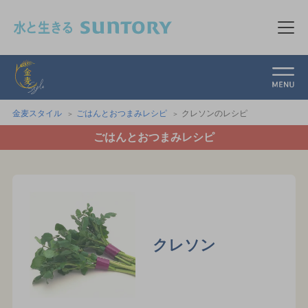
このページの本文へ移動
メニ
金麦スタイル
金麦スタイル
ごはんとおつまみレシピ
クレソンのレシピ
ごはんとおつまみレシピ
クレソン