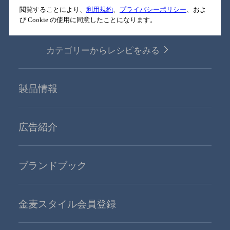
閲覧することにより、
利用規約
、
プライバシーポリシー
、およ
ごはんとおつまみレシピ
び Cookie の使用に同意したことになります。
カテゴリーからレシピをみる
製品情報
広告紹介
ブランドブック
金麦スタイル会員登録