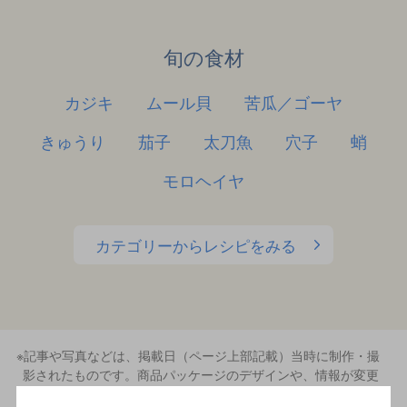
旬の食材
カジキ
ムール貝
苦瓜／ゴーヤ
きゅうり
茄子
太刀魚
穴子
蛸
モロヘイヤ
カテゴリーからレシピをみる
※記事や写真などは、掲載日（ページ上部記載）当時に制作・撮
影されたものです。商品パッケージのデザインや、情報が変更
になっている場合があります。