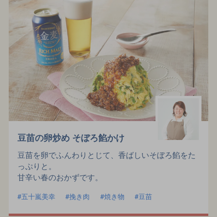
豆苗の卵炒め そぼろ餡かけ
豆苗を卵でふんわりとじて、香ばしいそぼろ餡をた
っぷりと。
甘辛い春のおかずです。
五十嵐美幸
挽き肉
焼き物
豆苗