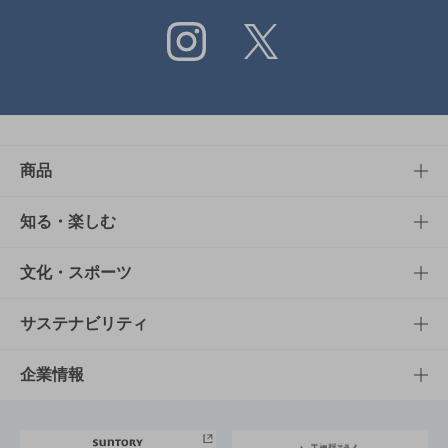
Instagram
X
商品
商品TOP
知る・楽しむ
商品一覧
知る・楽しむTOP
文化・スポーツ
商品発売情報
キャンペーン
文化・スポーツTOP
サステナビリティ
栄養成分一覧
工場見学
サントリーホール
サステナビリティTOP
企業情報
お料理・お酒レシピ
サントリー美術館
トップメッセージ
企業情報TOP