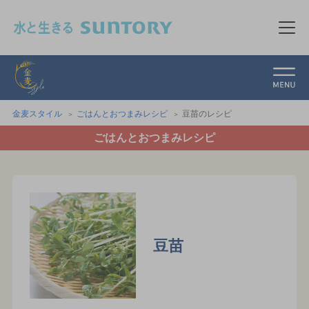
このページの本文へ移動
メニ
金麦スタイル
金麦スタイル
ごはんとおつまみレシピ
豆苗のレシピ
ごはんとおつまみレシピ
豆苗