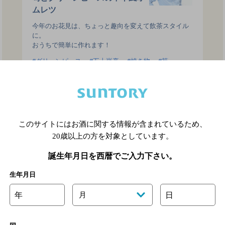
ムレツ
今年のお花見は、ちょっと趣向を変えて飲茶スタイル
に。
おうちで簡単に作れます！
グリーンピース
五十嵐豪
焼き物
筍
このサイトにはお酒に関する情報が含まれているため、
茄子
太刀魚
穴子
蛸
モロヘイヤ
20歳以上の方を対象としています。
誕生年月日を西暦でご入力下さい。
生年月日
年
月
日
影されたものです。商品パッケージのデザインや、情報が変更になっている場合があ