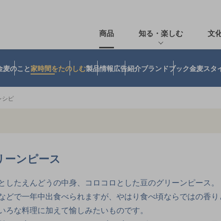
商品
知る・楽しむ
文
金麦のこと
家時間をたのしむ
製品情報
広告紹介
ブランドブック
金麦スタ
レシピ
リーンピース
としたえんどうの中身、コロコロとした豆のグリーンピース。
などで一年中出食べられますが、やはり食べ頃ならではの香り
いろな料理に加えて愉しみたいものです。