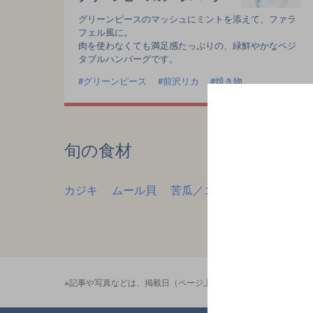
グリーンピースのマッシュにミントを添えて、ファラ
フェル風に。
肉を使わなくても満足感たっぷりの、緑鮮やかなベジ
タブルハンバーグです。
グリーンピース
前沢リカ
焼き物
旬の食材
カジキ
ムール貝
苦瓜／ゴーヤ
きゅうり
※記事や写真などは、掲載日（ページ上部記載）当時に制作・撮