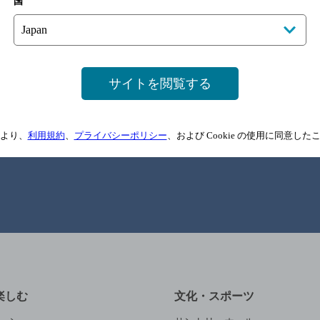
国
家時間をたのしむ
製品情報
箸やすめコラム
広告紹介
ごはんとおつまみレシピ
サイトを閲覧する
カテゴリーからレシピをみる
ブランドブック
金麦スタイル会員登
より、
利用規約
、
プライバシーポリシー
、および Cookie の使用に同意し
楽しむ
文化・スポーツ