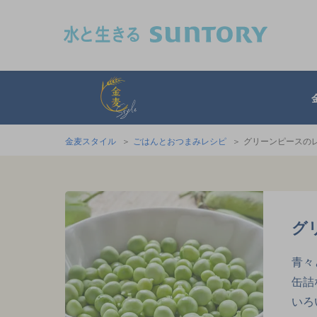
このページの本文へ移動
金麦スタイル
金麦スタイル
ごはんとおつまみレシピ
グリーンピースの
グ
青々
缶詰
いろ