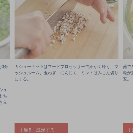
を3分
カシューナッツはフードプロセッサーで細かく砕く。マ
茹で
ッシュルーム、玉ねぎ、にんにく、ミントはみじん切り
粒が
にする。
安。
シュ
もち
き立
手順5 成形する
手