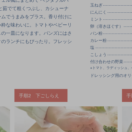
玉ねぎ
と茹でて粗くつぶし、カシューナ
にんにく
ームでうまみをプラス。香り付けに
ミント
小粋な味わいに。トマトやベビーリ
卵（溶きほぐす）
しの一皿になります。バンズにはさ
パン粉
カレー粉
クのランチにもぴったり。フレッシ
塩
こしょう
付け合わせの野菜
※トマト、ラディッシュ、
ドレッシング用のオリ
手順2 下ごしらえ
手