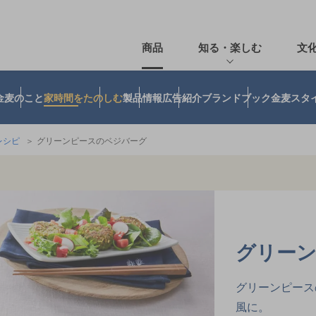
商品
知る・楽しむ
文
金麦のこと
家時間をたのしむ
製品情報
広告紹介
ブランドブック
金麦スタ
レシピ
グリーンピースのベジバーグ
グリー
グリーンピース
風に。