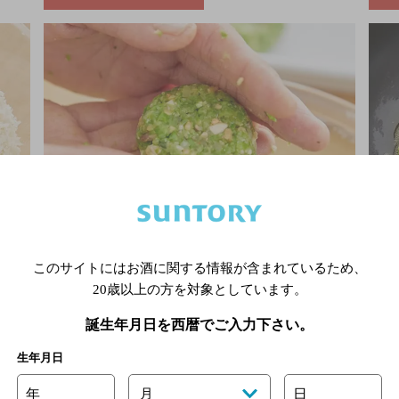
このサイトにはお酒に関する情報が含まれているため、
20歳以上の方を対象としています。
ツ類、
食べやすい大きさに丸め、ボールの形、あるいは手のひ
フラ
き卵、
ら大の小判型に整える。
で4
誕生年月日を西暦でご入力下さい。
よく混
生年月日
年
月
日