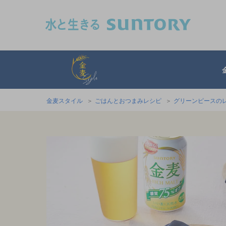
このページの本文へ移動
金麦スタイル
金麦スタイル
ごはんとおつまみレシピ
グリーンピースの