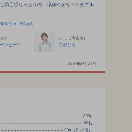
も満足感たっぷりの、緑鮮やかなベジタブル
。
前沢リカ
焼き物
の食材］
［レシピ考案者］
ーンピース
前沢リカ
2019年05月31日
）
200g
20粒
30g（5～6個）