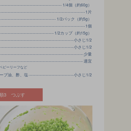
1/4個（約60g）
1片
1/2パック（約5g）
1個
1/2カップ（約15g）
小さじ1/2
小さじ1/2
少量
適宜
ベビーリーフなど
ーブ油、酢、塩
小さじ1/2
順3 つぶす