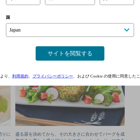
国
完成
サイトを閲覧する
より、
利用規約
、
プライバシーポリシー
、および Cookie の使用に同意し
切りに
盛る器を決めてから、その大きさに合わせてバーグを成