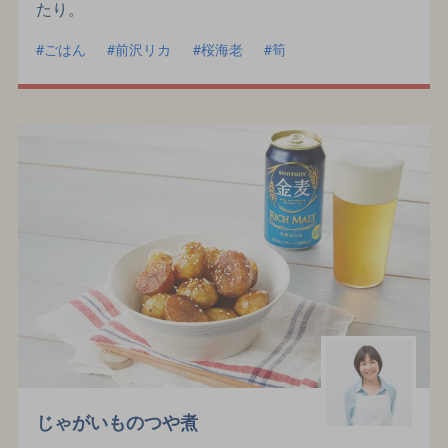
たり。
ごはん
前沢リカ
桜海老
筍
じゃがいものつや煮