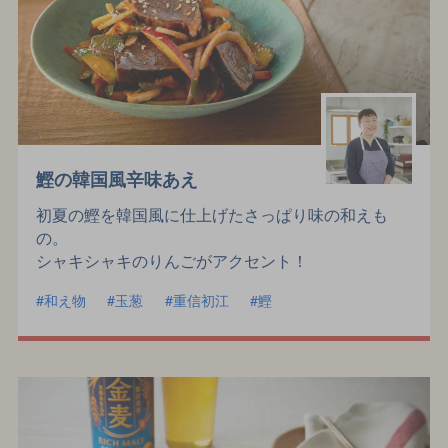
鰹の韓国風辛味あえ
初夏の鰹を韓国風に仕上げたさっぱり味の和えも
の。
シャキシャキのりんごがアクセント！
和え物
玉葱
重信初江
鰹