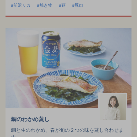
前沢リカ
焼き物
蕗
豚肉
鯛のわかめ蒸し
鯛と生のわかめ、春が旬の２つの味を蒸し合わせま
す。