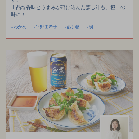
上品な香味とうまみが溶け込んだ蒸し汁も、極上の
味に！
わかめ
平野由希子
蒸し物
鯛