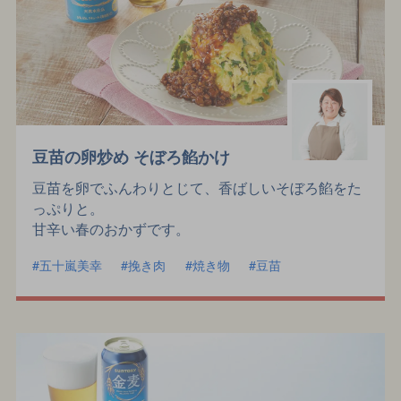
豆苗の卵炒め そぼろ餡かけ
豆苗を卵でふんわりとじて、香ばしいそぼろ餡をた
っぷりと。
甘辛い春のおかずです。
五十嵐美幸
挽き肉
焼き物
豆苗