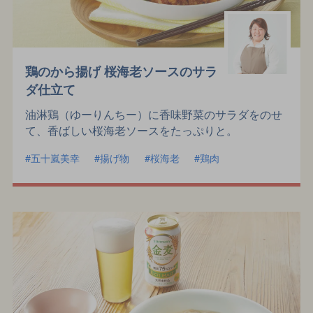
鶏のから揚げ 桜海老ソースのサラ
ダ仕立て
油淋鶏（ゆーりんちー）に香味野菜のサラダをのせ
て、香ばしい桜海老ソースをたっぷりと。
五十嵐美幸
揚げ物
桜海老
鶏肉