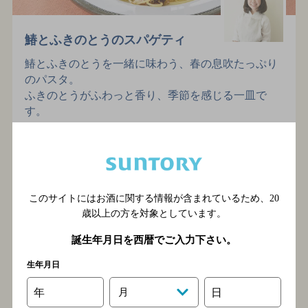
鰆とふきのとうのスパゲティ
鰆とふきのとうを一緒に味わう、春の息吹たっぷり
のパスタ。
ふきのとうがふわっと香り、季節を感じる一皿で
す。
ふきのとう
平野由希子
鰆
麺
このサイトにはお酒に関する情報が含まれているため、
20
歳以上の方を対象としています。
誕生年月日を西暦でご入力下さい。
生年月日
年
月
日