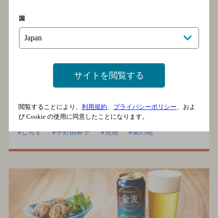
国
しらすと菜の花のアヒージョ
サイトを閲覧する
釜揚げしらすを、旬の菜の花と一緒にアヒージョ
に。
アツアツをバゲットにのせたら、簡単おつまみの出
閲覧することにより、
利用規約
、
プライバシーポリシー
、およ
来上がり。
び Cookie の使用に同意したことになります。
しらす
平野由希子
煮物
菜の花