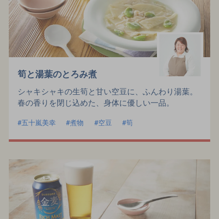
筍と湯葉のとろみ煮
シャキシャキの生筍と甘い空豆に、ふんわり湯葉。
春の香りを閉じ込めた、身体に優しい一品。
五十嵐美幸
煮物
空豆
筍