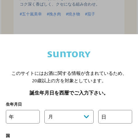
コク深く香ばしく、クセになる組み合わせ。
五十嵐美幸
挽き肉
焼き物
茄子
このサイトにはお酒に関する情報が含まれているため、
20歳以上の方を対象としています。
誕生年月日を西暦でご入力下さい。
生年月日
年
月
日
蒸し茄子と豚しゃぶの梅肉和え
国