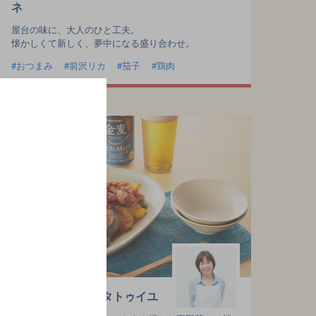
ネ
屋台の味に、大人のひと工夫。
懐かしくて新しく、夢中になる盛り合わせ。
おつまみ
前沢リカ
茄子
鶏肉
蛸と茄子の和風ラタトゥイユ