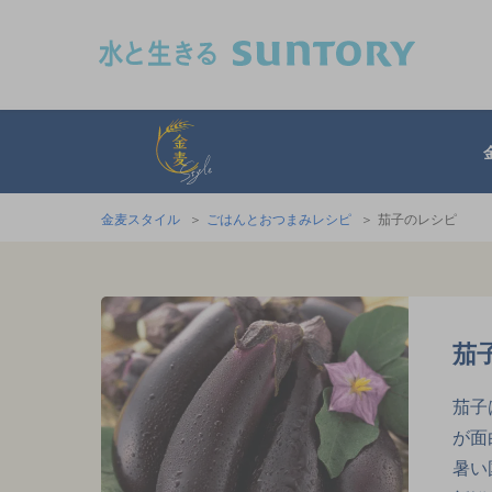
このページの本文へ移動
金麦スタイル
金麦スタイル
ごはんとおつまみレシピ
茄子のレシピ
茄
茄子
が面
暑い