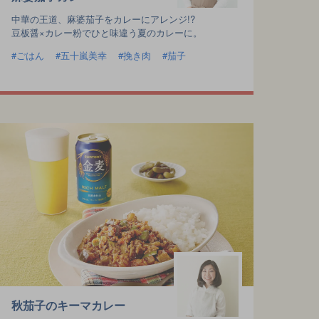
中華の王道、麻婆茄子をカレーにアレンジ!?
豆板醤×カレー粉でひと味違う夏のカレーに。
ごはん
五十嵐美幸
挽き肉
茄子
秋茄子のキーマカレー