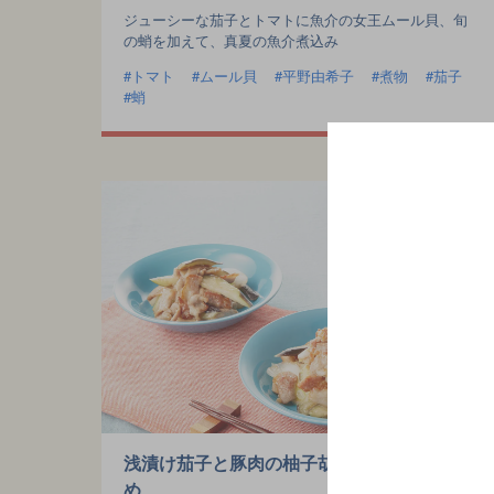
ジューシーな茄子とトマトに魚介の女王ムール貝、旬
の蛸を加えて、真夏の魚介煮込み
トマト
ムール貝
平野由希子
煮物
茄子
蛸
浅漬け茄子と豚肉の柚子胡椒炒
め