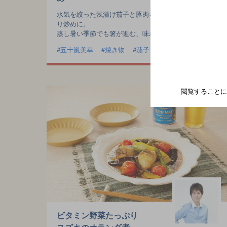
水気を絞った浅漬け茄子と豚肉を、柚子胡椒でさっぱ
り炒めに。
蒸し暑い季節でも箸が進む、味わい深いひと皿。
五十嵐美幸
焼き物
茄子
豚肉
閲覧することに
ビタミン野菜たっぷり