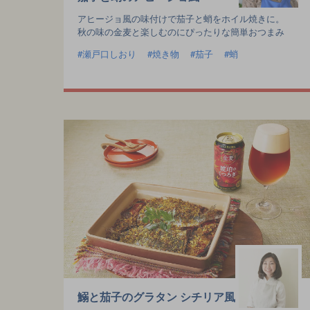
アヒージョ風の味付けで茄子と蛸をホイル焼きに。
秋の味の金麦と楽しむのにぴったりな簡単おつまみ
瀬戸口しおり
焼き物
茄子
蛸
鰯と茄子のグラタン シチリア風