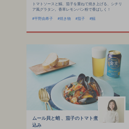
トマトソースと鰯、茄子を重ねて焼き上げる、シチリ
ア風グラタン。香草レモンパン粉で香ばしく！
平野由希子
焼き物
茄子
鰯
ムール貝と蛸 、茄子のトマト煮
込み