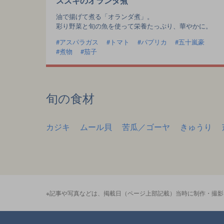
スズキのオランダ煮
油で揚げて煮る「オランダ煮」。
彩り野菜と旬の魚を使って栄養たっぷり、華やかに。
アスパラガス
トマト
パプリカ
五十嵐豪
煮物
茄子
旬の食材
カジキ
ムール貝
苦瓜／ゴーヤ
きゅうり
※記事や写真などは、掲載日（ページ上部記載）当時に制作・撮