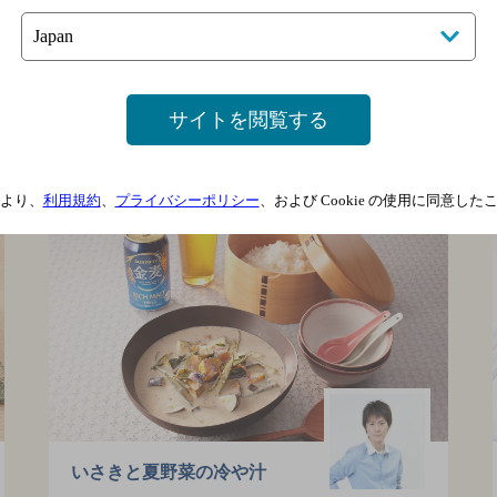
とろり滑らかな食感の蒸し茄子と豚しゃぶを特製の梅
肉だれでさっぱりヘルシーに。
前沢リカ
和え物
茄子
豚肉
サイトを閲覧する
より、
利用規約
、
プライバシーポリシー
、および Cookie の使用に同意し
いさきと夏野菜の冷や汁