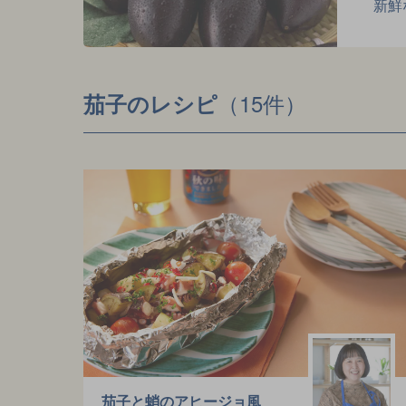
新鮮
（15件）
茄子のレシピ
茄子と蛸のアヒージョ風