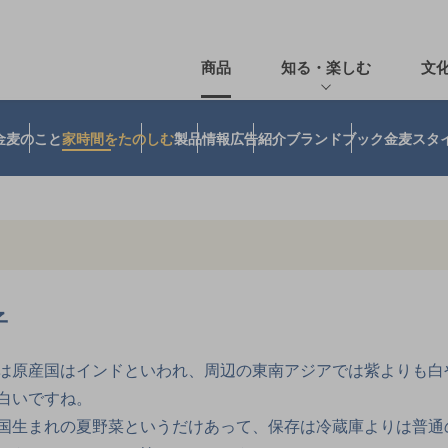
商品
知る・楽しむ
文
金麦のこと
家時間をたのしむ
製品情報
広告紹介
ブランドブック
金麦スタ
子
は原産国はインドといわれ、周辺の東南アジアでは紫よりも白
白いですね。
国生まれの夏野菜というだけあって、保存は冷蔵庫よりは普通の