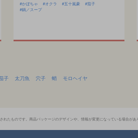
かぼちゃ
オクラ
五十嵐豪
茄子
鍋／スープ
茄子
太刀魚
穴子
蛸
モロヘイヤ
影されたものです。商品パッケージのデザインや、情報が変更になっている場合があ