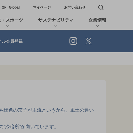
新しいウィンドウで開く
Global
マイページ
お問い合わせ
検索窓を開く
化・スポーツ
サステナビリティ
企業情報
Instagram
X
イル会員登録
や緑色の茄子が主流というから、風土の違い
“冷暗所”が向いています。