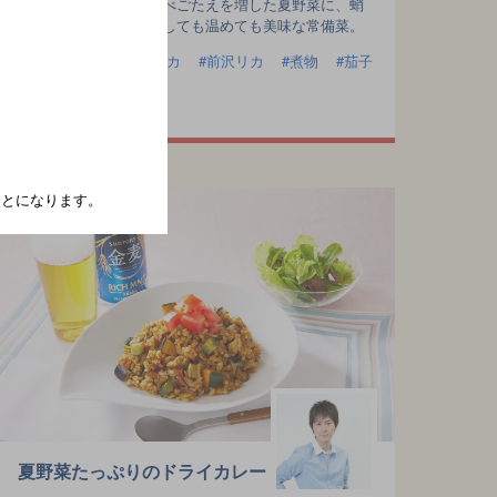
下揚げして、風味と食べごたえを増した夏野菜に、蛸
と味噌がマッチ。冷やしても温めても美味な常備菜。
ズッキーニ
パプリカ
前沢リカ
煮物
茄子
蛸
たことになります。
夏野菜たっぷりのドライカレー