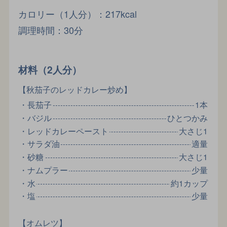
カロリー（1人分）：217kcal
調理時間：30分
材料（2人分）
【秋茄子のレッドカレー炒め】
・長茄子
1本
・バジル
ひとつかみ
・レッドカレーペースト
大さじ1
・サラダ油
適量
・砂糖
大さじ1
・ナムプラー
少量
・水
約1カップ
・塩
少量
【オムレツ】