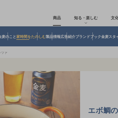
商品
知る・楽しむ
文
金麦のこと
家時間をたのしむ
製品情報
広告紹介
ブランドブック
金麦スタ
ッツァ
エボ鯛