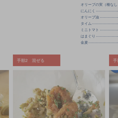
オリーブの実（種なし
にんにく
オリーブ油
タイム
ミニトマト
はまぐり
金麦
手順2 混ぜる
手