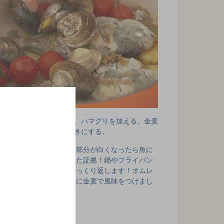
くり返したらミニトマト、ハマグリを加える。金麦
いだら蓋を閉め、蒸し焼きにする。
魚の上面の切り込み部分が白くなったら魚に
六分くらい火が通った証拠！鍋やフライパン
の側面を利用してひっくり返します！オムレ
ツの要領です。最後に金麦で風味をつけまし
ょう！