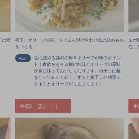
干は種
梅干、オリーブの実、タイムを混ぜ合わせ魚の詰めもの
エボ
をつくる。
包丁
魚に詰める具材の梅＆オリーブが味のポイン
ト！食欲をそそる梅の酸味とオリーブの風味
が魚に移っておいしくなります。梅干しは種
をとって細かく叩く。すると梅干しの粘質で
タイムとオリーブがまとまります。
手順5 蒸す（1）
手