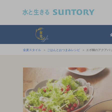
このページの本文へ移動
金麦スタイル
金麦スタイル
ごはんとおつまみレシピ
エボ鯛のアクアパ