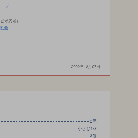
スープ
シピ考案者］
嵐豪
2009年12月07日
2尾
小さじ1/2
3個