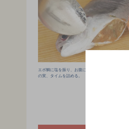
エボ鯛に塩を振り、お腹に混ぜ合わせた梅干、オ
の実、タイムを詰める。