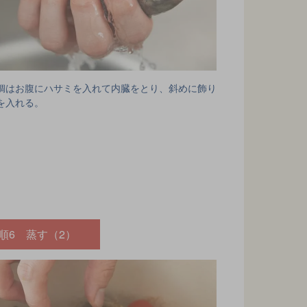
鯛はお腹にハサミを入れて内臓をとり、斜めに飾り
を入れる。
順6 蒸す（2）