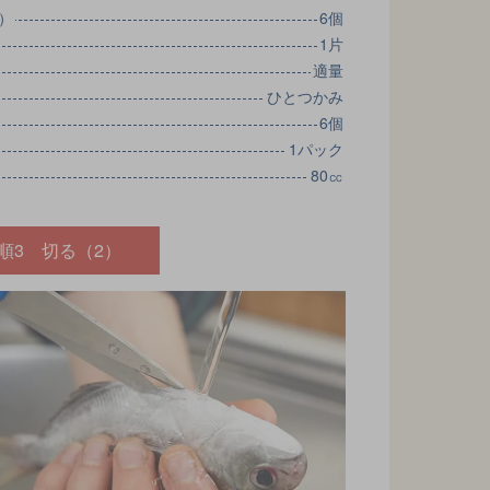
）
6個
1片
適量
ひとつかみ
6個
1パック
80㏄
順3 切る（2）