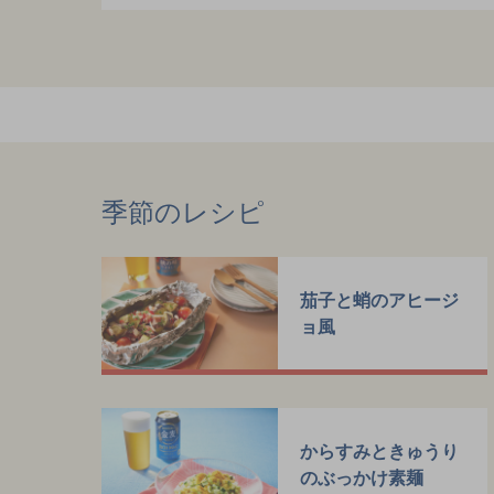
季節のレシピ
茄子と蛸のアヒージ
ョ風
からすみときゅうり
のぶっかけ素麺