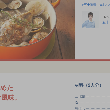
五十嵐豪
鍋／
［レ
五十
材料（2人分）
詰めた
な風味。
エボ鯛
塩
梅干し