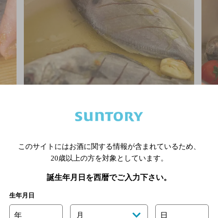
リーブ
フライパンにオリーブ油、にんにくを入れて火にかけ、
ひっ
香りが出たらエボ鯛を入れて蓋を閉め、弱火で焼く。
を注
このサイトにはお酒に関する情報が含まれているため、
20歳以上の方を対象としています。
誕生年月日を西暦でご入力下さい。
生年月日
年
月
日