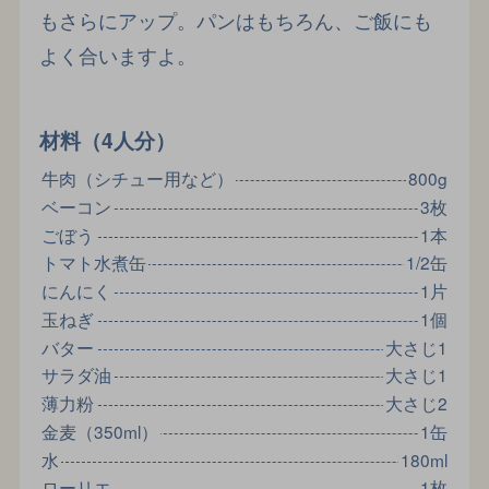
もさらにアップ。パンはもちろん、ご飯にも
よく合いますよ。
材料（4人分）
牛肉（シチュー用など）
800g
ベーコン
3枚
ごぼう
1本
トマト水煮缶
1/2缶
にんにく
1片
玉ねぎ
1個
バター
大さじ1
サラダ油
大さじ1
薄力粉
大さじ2
金麦（350ml）
1缶
水
180ml
ローリエ
1枚