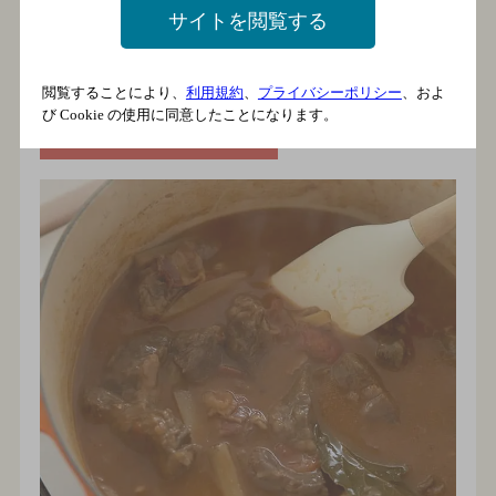
サイトを閲覧する
トマトの水煮をつぶして加え、金麦、水、ローリエ、塩を
加えて煮る。
閲覧することにより、
利用規約
、
プライバシーポリシー
、およ
び Cookie の使用に同意したことになります。
手順8 煮込む（2）