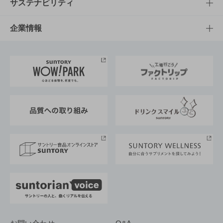
商品発売情報
キャンペーン
文化・スポーツTOP
サステナビリティ
栄養成分一覧
工場見学
サントリーホール
サステナビリティTOP
企業情報
お料理・お酒レシピ
サントリー美術館
トップメッセージ
企業情報TOP
地域情報
サントリーサンバーズ大阪
サントリーが考えるサステナビリティ経営
企業概要
東京サントリーサンゴリアス
ESG情報ポータル
グループ企業一覧
サントリースポーツ
サステナビリティストーリーズ
事業所一覧
採用情報