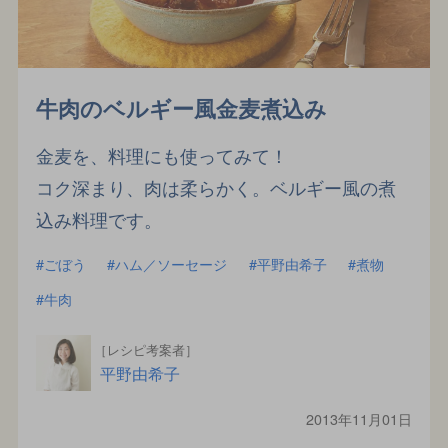
牛肉のベルギー風金麦煮込み
金麦を、料理にも使ってみて！
コク深まり、肉は柔らかく。ベルギー風の煮
込み料理です。
ごぼう
ハム／ソーセージ
平野由希子
煮物
牛肉
［レシピ考案者］
平野由希子
2013年11月01日