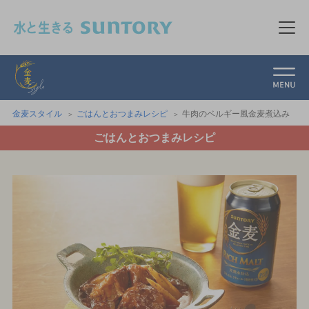
このページの本文へ移動
メニ
金麦スタイル
金麦スタイル
ごはんとおつまみレシピ
牛肉のベルギー風金麦煮込み
ごはんとおつまみレシピ