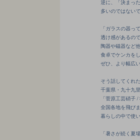
逆に、「決まっ
多いのではない
「ガラスの器っ
透け感があるの
陶器や磁器など
食卓でケンカを
ぜひ、より幅広
そう話してくれ
千葉県・九十九
「菅原工芸硝子 
全国各地を飛び
暮らしの中で使
「暑さが続く夏