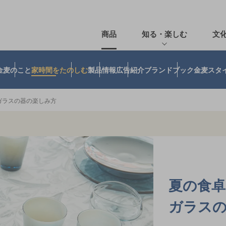
商品
知る・楽しむ
文
金麦のこと
家時間をたのしむ
製品情報
広告紹介
ブランドブック
金麦スタ
ガラスの器の楽しみ方
夏の食
ガラス