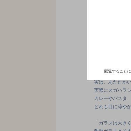
あたたか
閲覧することに
ガラスの器＝冷
実は、あたたか
実際にスガハラショ
カレーやパスタ
どれも目に涼や
「ガラスは大き
耐熱ガラスとそう