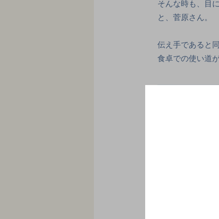
そんな時も、目
と、菅原さん。
伝え手であると
食卓での使い道