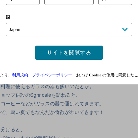
国
サイトを閲覧する
い料理も
ガラスなら涼しく
より、
利用規約
、
プライバシーポリシー
、および Cookie の使用に同意し
たいもの、というイメージが先行しがちですが、
い料理に使えるガラスの器も多いのだとか。
ップ併設のSghr caféを訪ねると、
、コーヒーなどがガラスの器で運ばれてきます。
かで、暑い夏でもなんだか食欲がわいてきます！
く分けると、
ではないものの2種類があります。