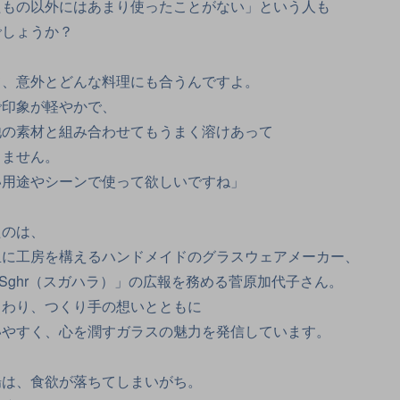
たもの以外にはあまり使ったことがない」という人も
でしょうか？
て、意外とどんな料理にも合うんですよ。
で印象が軽やかで、
他の素材と組み合わせてもうまく溶けあって
しません。
い用途やシーンで使って欲しいですね」
たのは、
里に工房を構えるハンドメイドのグラスウェアメーカー、
/ Sghr（スガハラ）」の広報を務める菅原加代子さん。
まわり、つくり手の想いとともに
いやすく、心を潤すガラスの魅力を発信しています。
場は、食欲が落ちてしまいがち。