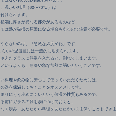
、温かい料理（60〜70℃）は
り付けられます。
や極端に厚さが異なる部分があるものなど、
っては熱が破損の原因になる場合もあるので注意が必要です。
ばならないのは、『急激な温度変化』です。
くらいの温度差には一般的に耐えられます。
に冷えたグラスに熱湯を入れると、割れてしまいます。
いというよりも、急冷や急な加熱に弱いということです。
かい料理や飲み物に安心して使っていただくためには、
スの器を保温しておくことをオススメします。
たまりにくく冷めにくいという保温の性質もあるので、
ける前にガラスの器を湯につけておくと、
少なく済み、あたたかい料理をあたたかいまま保つこともでき