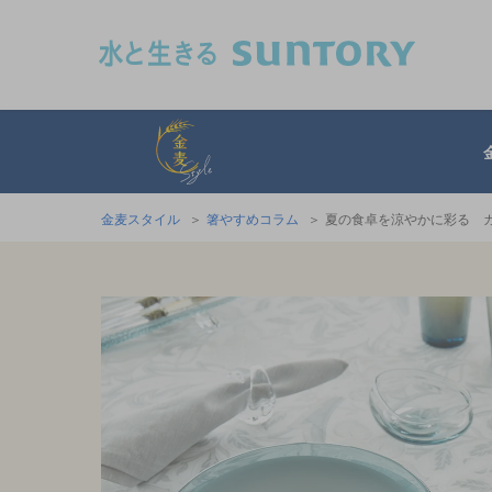
このページの本文へ移動
金麦スタイル
金麦スタイル
箸やすめコラム
夏の食卓を涼やかに彩る 