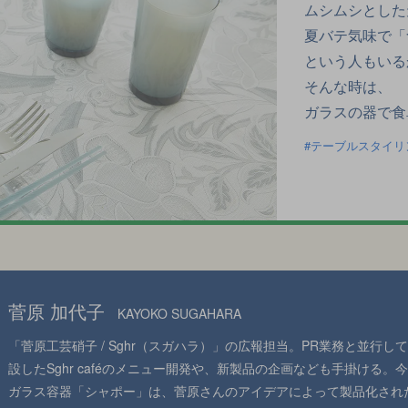
ムシムシとした
夏バテ気味で「
という人もいる
そんな時は、
ガラスの器で食
テーブルスタイリ
菅原 加代子
KAYOKO SUGAHARA
「菅原工芸硝子 / Sghr（スガハラ）」の広報担当。PR業務と並行
設したSghr caféのメニュー開発や、新製品の企画なども手掛ける
ガラス容器「シャポー」は、菅原さんのアイデアによって製品化され