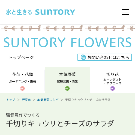
このページの本文へ移動
メニ
トップページ
お問い合わせはこちら
花苗・花鉢
本気野菜
切り花
ムーンダスト
ガーデニング・園芸
家庭菜園・青果
・アプローズ
トップ
野菜苗
本気野菜レシピ
千切りキュウリとチーズのサラダ
強健豊作でつくる
千切りキュウリとチーズのサラダ