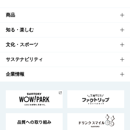
商品
商品TOP
知る・楽しむ
商品一覧
知る・楽しむTOP
文化・スポーツ
商品発売情報
キャンペーン
文化・スポーツTOP
サステナビリティ
栄養成分一覧
工場見学
サントリーホール
サステナビリティTOP
企業情報
お料理・お酒レシピ
サントリー美術館
トップメッセージ
企業情報TOP
地域情報
サントリーサンバーズ大阪
サントリーが考えるサステナビリティ経営
企業概要
東京サントリーサンゴリアス
ESG情報ポータル
グループ企業一覧