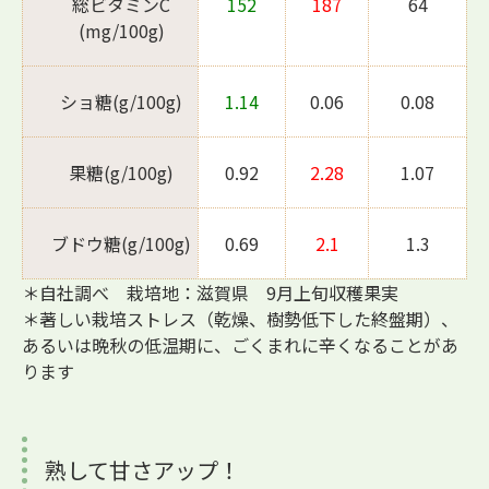
総ビタミンC
152
187
64
(mg/100g)
ショ糖(g/100g)
1.14
0.06
0.08
果糖(g/100g)
0.92
2.28
1.07
ブドウ糖(g/100g)
0.69
2.1
1.3
＊自社調べ 栽培地：滋賀県 9月上旬収穫果実
＊著しい栽培ストレス（乾燥、樹勢低下した終盤期）、
あるいは晩秋の低温期に、ごくまれに辛くなることがあ
ります
熟して甘さアップ！