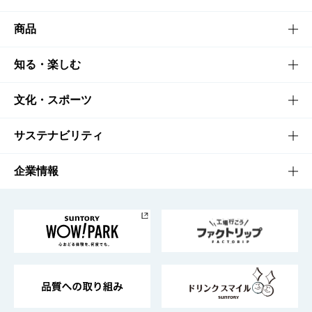
商品
商品TOP
知る・楽しむ
商品一覧
知る・楽しむTOP
文化・スポーツ
商品発売情報
キャンペーン
文化・スポーツTOP
サステナビリティ
栄養成分一覧
工場見学
サントリーホール
サステナビリティTOP
企業情報
お料理・お酒レシピ
サントリー美術館
トップメッセージ
企業情報TOP
地域情報
サントリーサンバーズ大阪
サントリーが考えるサステナビリティ経営
企業概要
東京サントリーサンゴリアス
ESG情報ポータル
グループ企業一覧
サントリースポーツ
サステナビリティストーリーズ
事業所一覧