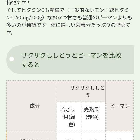
特徴です！
そしてビタミンCも豊富で（一般的なレモン：総ビタミ
ンC 50mg/100g）なおかつ甘さも普通のピーマンよりも
多いのが特徴です。体に嬉しい栄養分たっぷりの野菜で
す。
サクサクししとうとピーマンを比較
すると
サクサクししと
う
成分
ピーマン
若どり
完熟果
果(緑
(赤色)
色)