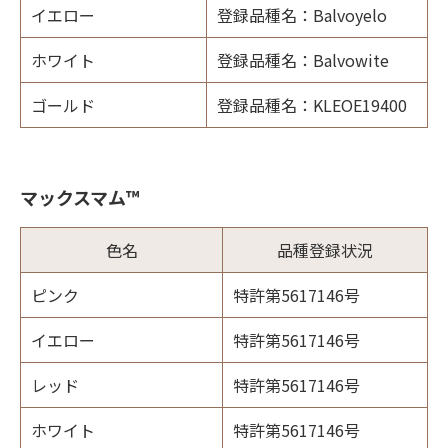
イエロー
登録品種名：Balvoyelo
ホワイト
登録品種名：Balvowite
ゴールド
登録品種名：KLEOE19400
マックスマム™
色名
品種登録状況
ピンク
特許第5617146号
イエロー
特許第5617146号
レッド
特許第5617146号
ホワイト
特許第5617146号