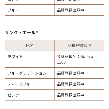
ブルー
品種登録出願中
サンク・エール®
色名
品種登録状況
ホワイト
登録品種名：Bonsca
1160
ブルーグラデーション
品種登録出願中
ディープブルー
品種登録出願中
ピンク
品種登録出願中