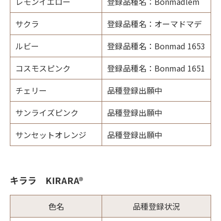
レモンイエロー
登録品種名：Bonmadlem
サクラ
登録品種名：オーマドマデ
ルビー
登録品種名：Bonmad 1653
コスモスピンク
登録品種名：Bonmad 1651
チェリー
品種登録出願中
サンライズピンク
品種登録出願中
サンセットオレンジ
品種登録出願中
キララ KIRARA®
色名
品種登録状況