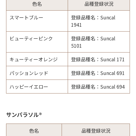
色名
品種登録状況
スマートブルー
登録品種名：Suncal
1941
ビューティーピンク
登録品種名：Suncal
5101
キューティーオレンジ
登録品種名：Suncal 171
パッションレッド
登録品種名：Suncal 691
ハッピーイエロー
登録品種名：Suncal 694
サンパラソル®
色名
品種登録状況