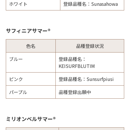
ホワイト
登録品種名：Sunasahowa
サフィニアサマー®
色名
品種登録状況
ブルー
登録品種名：
KEISURFBLUTIM
ピンク
登録品種名：Sunsurfpiusi
パープル
品種登録出願中
ミリオンベルサマー®