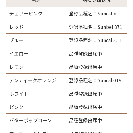
色名
品種登録状況
チェリーピンク
登録品種名：Suncalpi
レッド
登録品種名：Sunbel 871
ブルー
登録品種名：Suncal 351
イエロー
品種登録出願中
レモン
品種登録出願中
アンティークオレンジ
登録品種名：Suncal 019
ホワイト
品種登録出願中
ピンク
品種登録出願中
バターポップコーン
品種登録出願中