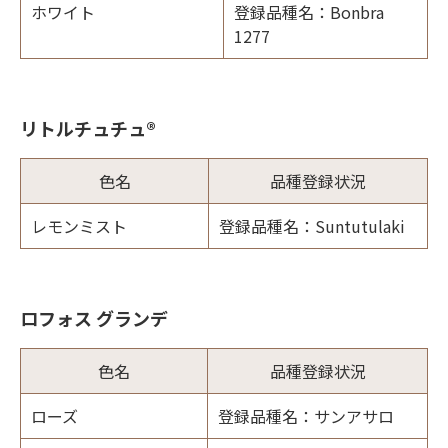
ホワイト
登録品種名：Bonbra
1277
リトルチュチュ®
色名
品種登録状況
レモンミスト
登録品種名：Suntutulaki
ロフォス グランデ
色名
品種登録状況
ローズ
登録品種名：サンアサロ