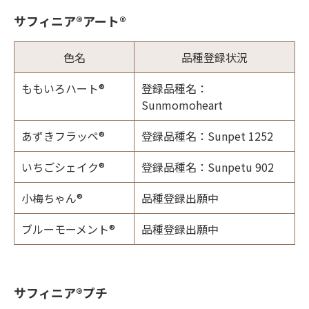
サフィニア®アート®
色名
品種登録状況
ももいろハート®
登録品種名：
Sunmomoheart
あずきフラッペ®
登録品種名：Sunpet 1252
いちごシェイク®
登録品種名：Sunpetu 902
小梅ちゃん®
品種登録出願中
ブルーモーメント®
品種登録出願中
サフィニア®プチ