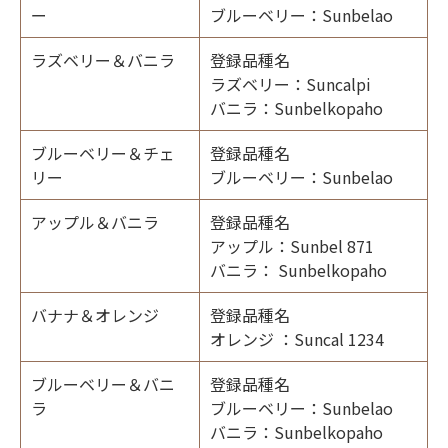
ー
ブルーベリー：Sunbelao
ラズベリー＆バニラ
登録品種名
ラズベリー：Suncalpi
バニラ：Sunbelkopaho
ブルーベリー＆チェ
登録品種名
リー
ブルーベリー：Sunbelao
アップル＆バニラ
登録品種名
アップル：Sunbel 871
バニラ： Sunbelkopaho
バナナ＆オレンジ
登録品種名
オレンジ ：Suncal 1234
ブルーベリー＆バニ
登録品種名
ラ
ブルーベリー：Sunbelao
バニラ：Sunbelkopaho