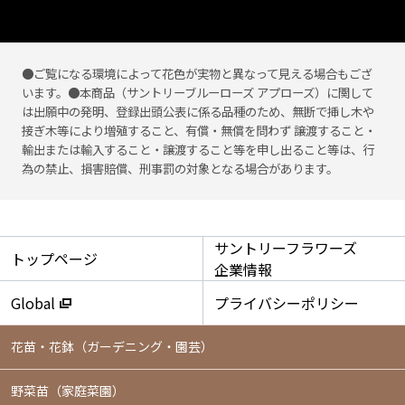
●ご覧になる環境によって花色が実物と異なって見える場合もござ
います。●本商品（サントリーブルーローズ アプローズ）に関して
は出願中の発明、登録出頭公表に係る品種のため、無断で挿し木や
接ぎ木等により増殖すること、有償・無償を問わず 譲渡すること・
輸出または輸入すること・譲渡すること等を申し出ること等は、行
為の禁止、損害賠償、刑事罰の対象となる場合があります。
サントリーフラワーズ
トップページ
企業情報
Global
プライバシーポリシー
花苗・花鉢
（ガーデニング・園芸）
野菜苗（家庭菜園）