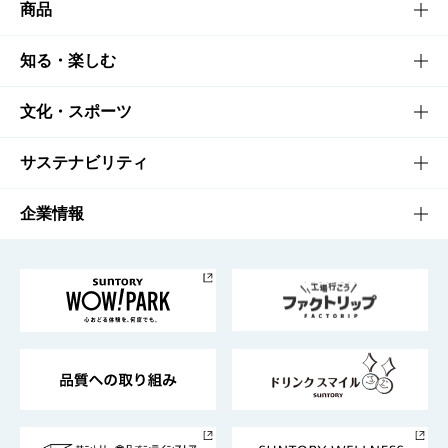
商品
商品TOP
知る・楽しむ
商品一覧
知る・楽しむTOP
文化・スポーツ
商品発売情報
キャンペーン
文化・スポーツTOP
サステナビリティ
栄養成分一覧
工場見学
サントリーホール
サステナビリティTOP
企業情報
お料理・お酒レシピ
サントリー美術館
トップメッセージ
企業情報TOP
地域情報
サントリーサンバーズ大阪
サントリーが考えるサステナビリティ経営
企業概要
東京サントリーサンゴリアス
ESG情報ポータル
グループ企業一覧
サントリースポーツ
サステナビリティストーリーズ
事業所一覧