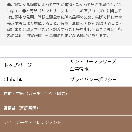
●ご覧になる環境によって花色が実物と異なって見える場合もござ
います。●本商品（サントリーブルーローズ アプローズ）に関して
は出願中の発明、登録出頭公表に係る品種のため、無断で挿し木や
接ぎ木等により増殖すること、有償・無償を問わず 譲渡すること・
輸出または輸入すること・譲渡すること等を申し出ること等は、行
為の禁止、損害賠償、刑事罰の対象となる場合があります。
サントリーフラワーズ
トップページ
企業情報
Global
プライバシーポリシー
花苗・花鉢
（ガーデニング・園芸）
野菜苗（家庭菜園）
切花（ブーケ・アレンジメント）