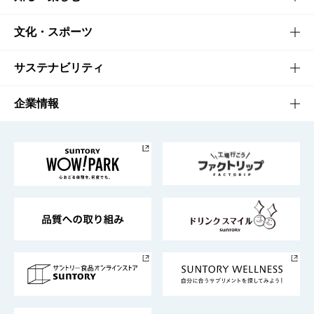
商品一覧
知る・楽しむTOP
文化・スポーツ
商品発売情報
キャンペーン
文化・スポーツTOP
サステナビリティ
栄養成分一覧
工場見学
サントリーホール
サステナビリティTOP
企業情報
お料理・お酒レシピ
サントリー美術館
トップメッセージ
企業情報TOP
地域情報
サントリーサンバーズ大阪
サントリーが考えるサステナビリティ経営
企業概要
東京サントリーサンゴリアス
ESG情報ポータル
グループ企業一覧
サントリースポーツ
サステナビリティストーリーズ
事業所一覧
採用情報