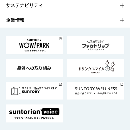
商品発売情報
キャンペーン
文化・スポーツTOP
サステナビリティ
栄養成分一覧
工場見学
サントリーホール
サステナビリティTOP
企業情報
お料理・お酒レシピ
サントリー美術館
トップメッセージ
企業情報TOP
地域情報
サントリーサンバーズ大阪
サントリーが考えるサステナビリティ経営
企業概要
東京サントリーサンゴリアス
ESG情報ポータル
グループ企業一覧
サントリースポーツ
サステナビリティストーリーズ
事業所一覧
採用情報