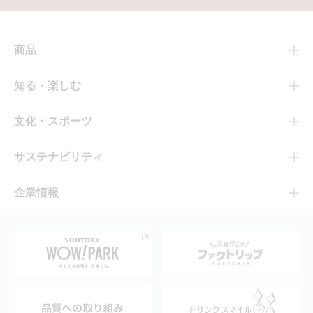
商品
商品TOP
知る・楽しむ
商品一覧
知る・楽しむTOP
文化・スポーツ
商品発売情報
キャンペーン
文化・スポーツTOP
サステナビリティ
栄養成分一覧
工場見学
サントリーホール
サステナビリティTOP
企業情報
お料理・お酒レシピ
サントリー美術館
トップメッセージ
企業情報TOP
地域情報
サントリーサンバーズ大阪
サントリーが考えるサステナビリティ経営
企業概要
東京サントリーサンゴリアス
ESG情報ポータル
グループ企業一覧