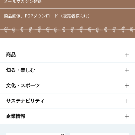
メールマガジン登録
商品画像、POPダウンロード（販売者様向け）
商品
商品TOP
知る・楽しむ
商品一覧
知る・楽しむTOP
文化・スポーツ
商品発売情報
キャンペーン
文化・スポーツTOP
サステナビリティ
栄養成分一覧
工場見学
サントリーホール
サステナビリティTOP
企業情報
お料理・お酒レシピ
サントリー美術館
トップメッセージ
企業情報TOP