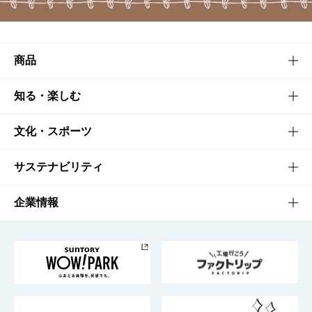
商品
商品TOP
知る・楽しむ
商品一覧
知る・楽しむTOP
文化・スポーツ
商品発売情報
キャンペーン
文化・スポーツTOP
サステナビリティ
栄養成分一覧
工場見学
サントリーホール
サステナビリティTOP
企業情報
お料理・お酒レシピ
サントリー美術館
トップメッセージ
企業情報TOP
地域情報
サントリーサンバーズ大阪
サントリーが考えるサステナビリティ経営
企業概要
東京サントリーサンゴリアス
ESG情報ポータル
グループ企業一覧