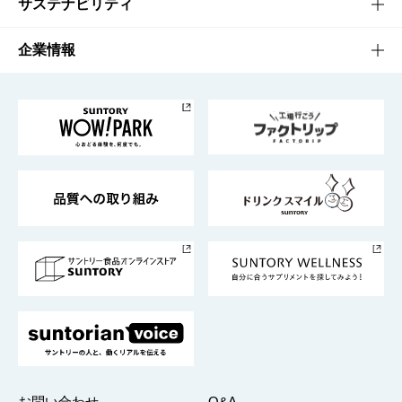
キャンペーン
文化・スポーツTOP
サステナビリティ
栄養成分一覧
工場見学
サントリーホール
サステナビリティTOP
企業情報
お料理・お酒レシピ
サントリー美術館
トップメッセージ
企業情報TOP
地域情報
サントリーサンバーズ大阪
サントリーが考えるサステナビリティ経営
企業概要
東京サントリーサンゴリアス
ESG情報ポータル
グループ企業一覧
サントリースポーツ
サステナビリティストーリーズ
事業所一覧
採用情報
お問い合わせ
Q&A