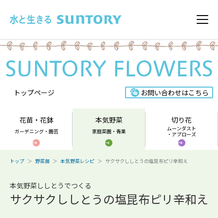
このページの本文へ移動
メニ
トップページ
お問い合わせはこちら
花苗・花鉢
本気野菜
切り花
ムーンダスト
ガーデニング・園芸
家庭菜園・青果
・アプローズ
トップ
野菜苗
本気野菜レシピ
サクサクししとうの塩昆布ピリ辛和え
本気野菜ししとうでつくる
サクサクししとうの塩昆布ピリ辛和え