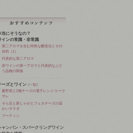
本当にそうなの？
ワインの常識・非常識
第二アロマを生む特殊な醸造法とその
目的（1）
代表的な第二アロマ
赤ワインの第一アロマと代表的なぶど
う品種の関係
チーズとワイン
［
］
一覧
夏野菜と2種チーズの電子レンジ ケーク
サレ
そら豆と新じゃがとフェタチーズの温
かいサラダ
プーティン
シャンパン・スパークリングワイン