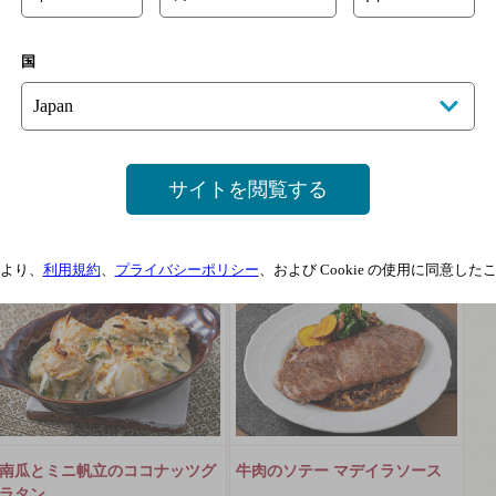
国
鮎の香草焼き
新玉ねぎとひき肉の白ワイン煮
香草香る鮎と日本のソーヴィニヨ
「とろっと濃い旨」なチリの赤ワイ
サイトを閲覧する
ン・ブランとの爽やかなマリアージ
ンとのマリアージュ
ュ
2022年03月
2022年08月
より、
利用規約
、
プライバシーポリシー
、および Cookie の使用に同意し
南瓜とミニ帆立のココナッツグ
牛肉のソテー マデイラソース
ラタン