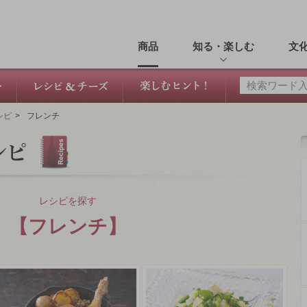
商品
知る・楽しむ
文
シピ
>
フレンチ
レシピを探す
【フレンチ】