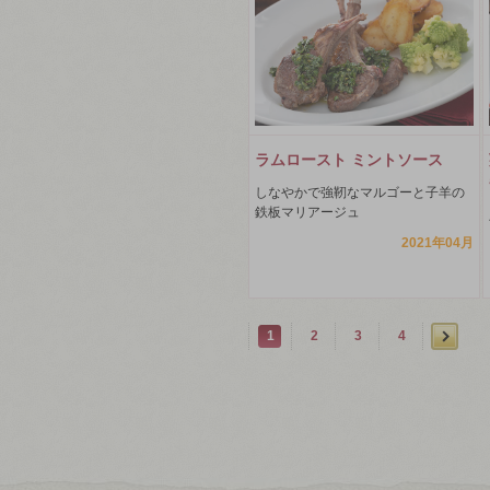
ラムロースト ミントソース
しなやかで強靭なマルゴーと子羊の
鉄板マリアージュ
2021年04月
1
2
3
4