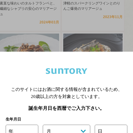
素直な味わいのタルトフランベと、
津軽のスパークリングワインとのり
繊細なシャブリの安心のマリアージ
んご爆発のマリアージュ
ュ
2023年11月
2024年03月
いちじくポークロール バルサミ
鯖のカリカリソテー オリーブと
コソース
ケイパーとレーズンのソース
このサイトにはお酒に関する情報が含まれているため、
20歳以上の方を対象としています。
濃厚カリフォルニアワインとのコク
鯖と登美の丘の赤ワインとのマリア
を呼ぶマリアージュ
ージュ
誕生年月日を西暦でご入力下さい。
2023年06月
2023年02月
生年月日
年
月
日