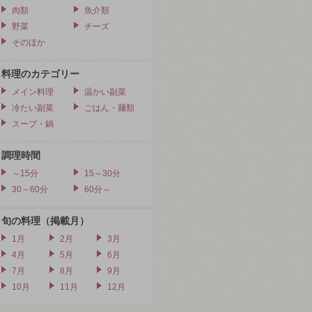
肉類
魚介類
野菜
チーズ
そのほか
料理のカテゴリー
メイン料理
温かい副菜
冷たい副菜
ごはん・麺類
スープ・鍋
調理時間
～15分
15～30分
30～60分
60分～
旬の料理（掲載月）
1月
2月
3月
4月
5月
6月
7月
8月
9月
10月
11月
12月