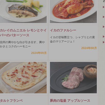
カレイのムニエル レモンとケイ
イカのファルシー
パーのバターソース
イカの甘味際立つ、シャブリとの黄
金のマリアージュ！
信州の爽やかな白が引き出す、爽や
かさとコクのハーモニー
2024年08月
2024年09月
タルトフランベ
豚肉の塩釜 アップルソース