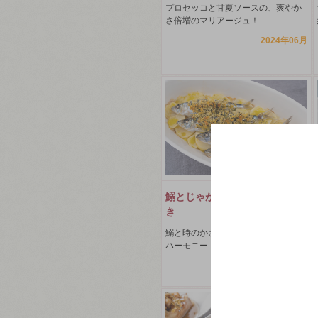
プロセッコと甘夏ソースの、爽やか
さ倍増のマリアージュ！
2024年06月
鰯とじゃがいもの香草パン粉焼
き
鰯と時のかさねの、切れ目なく続く
ハーモニー
2023年10月