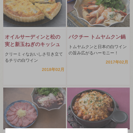
オイルサーディンと松の
パクチー トムヤムクン鍋
実と新玉ねぎのキッシュ
トムヤムクンと日本の白ワイン
の旨み広がるハーモニー！
クリーミィなおいしさ引き立て
るチリの白ワイン
2017年02月
2018年02月