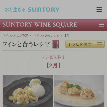
このページの本文へ移動
メニ
ワインスクエアTOP
>
ワインと合うレシピ
>
2月
レシピを探す
【2月】