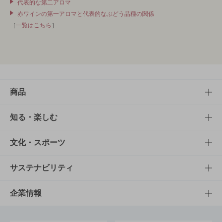
代表的な第二アロマ
赤ワインの第一アロマと代表的なぶどう品種の関係
［
一覧はこちら
］
商品
商品TOP
知る・楽しむ
商品一覧
知る・楽しむTOP
文化・スポーツ
商品発売情報
キャンペーン
文化・スポーツTOP
サステナビリティ
栄養成分一覧
工場見学
サントリーホール
サステナビリティTOP
企業情報
お料理・お酒レシピ
サントリー美術館
トップメッセージ
企業情報TOP