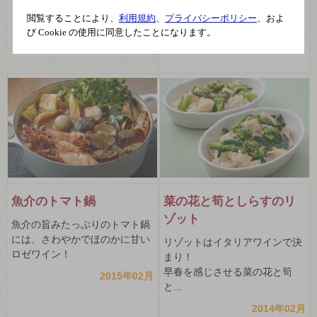
ピ！果実の凝縮感...
2016年02月
閲覧することにより、
利用規約
、
プライバシーポリシー
、およ
び Cookie の使用に同意したことになります。
2015年02月
魚介のトマト鍋
菜の花と筍としらすのリ
ゾット
魚介の旨みたっぷりのトマト鍋
には、さわやかでほのかに甘い
リゾットはイタリアワインで決
ロゼワイン！
まり！
早春を感じさせる菜の花と筍
2015年02月
と...
2014年02月