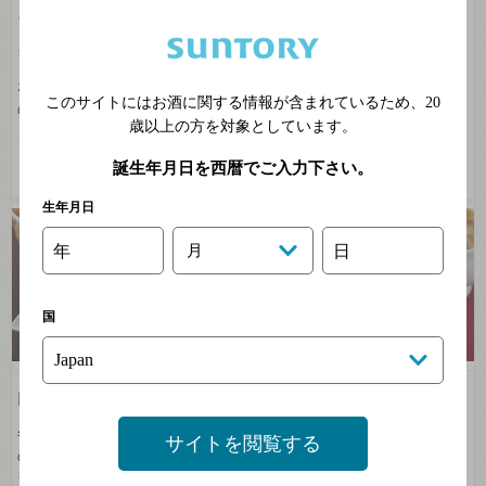
ブリのしゃぶしゃぶ 赤ワ
カスレ
イン仕立て
フランスの有名な地方料理の白
いんげん豆と肉の煮込みをチリ
ボジョレーワインとブリしゃぶ
このサイトにはお酒に関する情報が含まれているため、
20
の濃厚な赤ワイ...
のミネラル感じるマリアージ
歳以上の方を対象としています。
ュ！
2016年02月
2017年02月
誕生年月日を西暦でご入力下さい。
生年月日
年
月
日
国
白菜のラザニア
揚げ餅のオニオングラタ
ンスープ
冬野菜の代表格といえば、甘み
サイトを閲覧する
のある白菜。旬の白菜を使った
とろ～りチーズと玉ねぎの甘味
ラザニアをイタ...
が、揚げ餅に染みた絶品レシ