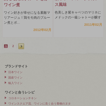
ス風味
ワイン煮
色美しき紫キャベツのマリネに
ワイン好きが幸せになる素敵マ
メドックの一級シャトーが醸す
リアージュ！鶏モモ肉のプルー
ン煮とボ...
2011年02月
2012年02月
1
2
ブランドサイト
日本ワイン
国産ワイン
輸入ワイン
ワインと合うレシピ
コロネーションチキン
ワインスクエア流、ワインに良く合う青柳のヌタ