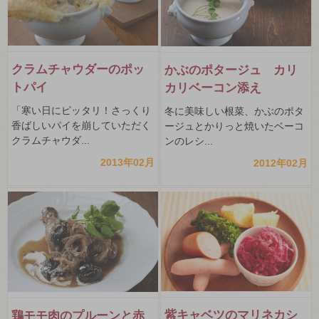
クラムチャウダーのポッ
かぶのポタージュ カリ
トパイ
カリベーコン添え
「寒い日にピッタリ！さっくり
冬に美味しい根菜、かぶのポタ
香ばしいパイを崩していただく
ージュとかりっと焼いたベーコ
クラムチャウダ...
ンのレシ...
2013年02月
2012年02月
紫キャベツのマリネカシ
鶏モモ肉のプルーンと赤