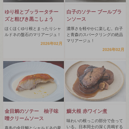
白子のソテー ブールブラ
ゆり根とブッラータチー
ンソース
ズと粗びき黒こしょう
濃厚さを軽やかに楽しむ。白子
ほくほくゆり根とまったりシャ
と青森のスパークリングの絶品
ルドネの盤石のマリアージュ！
マリアージュ！
2026年02月
2026年02月
金目鯛のソテー 柚子味
鰤大根 赤ワイン煮
噌クリームソース
味わいの根っこの部分で合って
いる。日本同士の深く共鳴する
真冬の金目鯛とシャルドネの凝