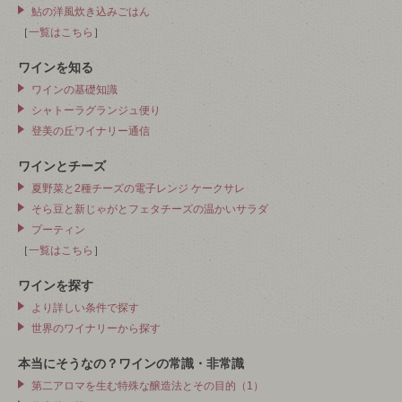
鮎の洋風炊き込みごはん
［
一覧はこちら
］
ワインを知る
ワインの基礎知識
シャトーラグランジュ便り
登美の丘ワイナリー通信
ワインとチーズ
夏野菜と2種チーズの電子レンジ ケークサレ
そら豆と新じゃがとフェタチーズの温かいサラダ
プーティン
［
一覧はこちら
］
ワインを探す
より詳しい条件で探す
世界のワイナリーから探す
本当にそうなの？ワインの常識・非常識
第二アロマを生む特殊な醸造法とその目的（1）