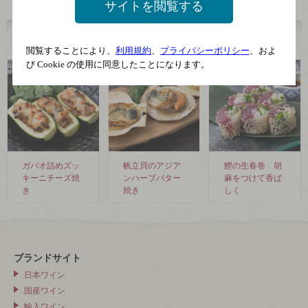
サイトを閲覧する
一覧を見る
閲覧することにより、
利用規約
、
プライバシーポリシー
、およ
び Cookie の使用に同意したことになります。
ガパオ詰めズッ
帆立貝のアジア
鰹の生春巻 胡
キーニチーズ焼
ンハーブバター
麻をつけて香ば
き
焼き
しく
ブランドサイト
日本ワイン
国産ワイン
輸入ワイン