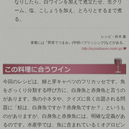
なりしたら、白ワインを加えて煮立たせ、生クリ
ーム、塩、こしょうを加え、とろりとするまで煮
る。
レシピ：鈴木 薫
著書には『野菜でつまみ』(学研パブリッシング)などがある。
http://suzukikaoru.main.jp/
今回のレシピは、鰆と芽キャベツのフリカッセです。魚
をざっくり分類する呼び方に、白身魚と赤身魚と言うの
があります。魚の小ネタや、クイズに良く出題される問
題に「鮭は、白身魚ですか？赤身魚ですか？」というも
のがありますが、白身魚と赤身魚には、明確な定義があ
るのです。水産学では、魚に含まれているミオグロビン