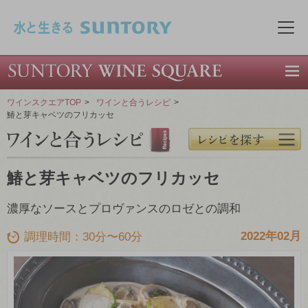
このページの本文へ移動
メニ
ワインスクエアTOP
>
ワインと合うレシピ
>
鰆と芽キャベツのフリカッセ
鰆と芽キャベツのフリカッセ
濃厚なソースとプロヴァンスのロゼとの調和
2022年02月
調理時間：30分〜60分