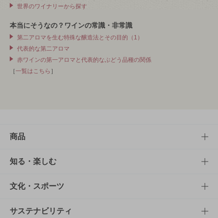
世界のワイナリーから探す
本当にそうなの？ワインの常識・非常識
第二アロマを生む特殊な醸造法とその目的（1）
代表的な第二アロマ
赤ワインの第一アロマと代表的なぶどう品種の関係
［
一覧はこちら
］
商品
商品TOP
知る・楽しむ
商品一覧
知る・楽しむTOP
文化・スポーツ
商品発売情報
キャンペーン
文化・スポーツTOP
サステナビリティ