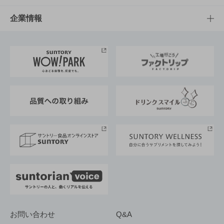
栄養成分一覧
工場見学
サントリーホール
サステナビリティTOP
企業情報
お料理・お酒レシピ
サントリー美術館
トップメッセージ
企業情報TOP
地域情報
サントリーサンバーズ大阪
サントリーが考えるサステナビリティ経営
企業概要
東京サントリーサンゴリアス
ESG情報ポータル
グループ企業一覧
サントリースポーツ
サステナビリティストーリーズ
事業所一覧
採用情報
お問い合わせ
Q&A