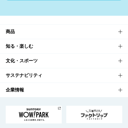
商品
商品TOP
知る・楽しむ
商品一覧
知る・楽しむTOP
文化・スポーツ
商品発売情報
キャンペーン
文化・スポーツTOP
サステナビリティ
栄養成分一覧
工場見学
サントリーホール
サステナビリティTOP
企業情報
お料理・お酒レシピ
サントリー美術館
トップメッセージ
企業情報TOP
地域情報
サントリーサンバーズ大阪
サントリーが考えるサステナビリティ経営
企業概要