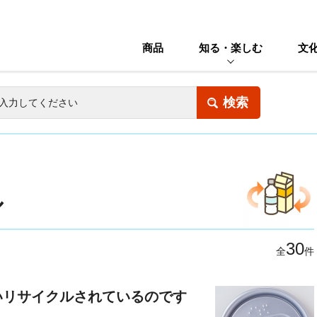
商品
知る・楽しむ
文
ル
30
全
件
いリサイクルされているのです