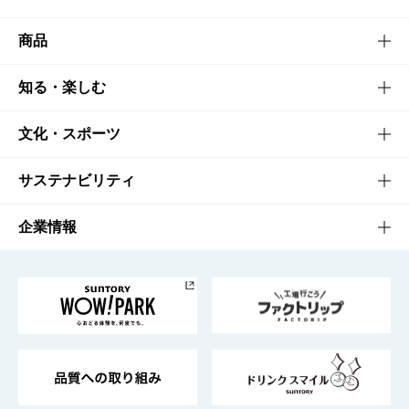
商品
商品TOP
知る・楽しむ
商品一覧
知る・楽しむTOP
文化・スポーツ
商品発売情報
キャンペーン
文化・スポーツTOP
サステナビリティ
栄養成分一覧
工場見学
サントリーホール
サステナビリティTOP
企業情報
お料理・お酒レシピ
サントリー美術館
トップメッセージ
企業情報TOP
地域情報
サントリーサンバーズ大阪
サントリーが考えるサステナビリティ経営
企業概要
東京サントリーサンゴリアス
ESG情報ポータル
グループ企業一覧
サントリースポーツ
サステナビリティストーリーズ
事業所一覧