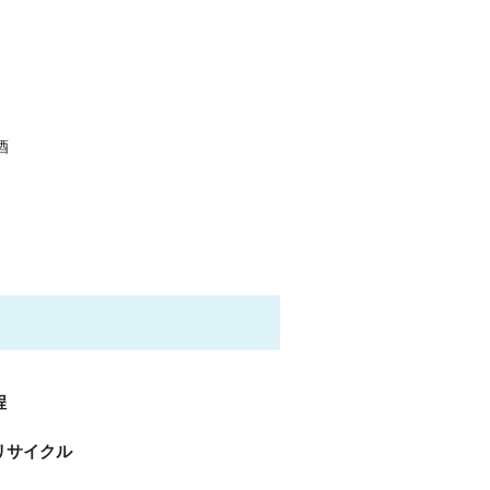
酒
程
リサイクル