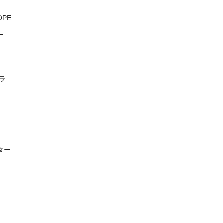
PE
ー
ラ
ター