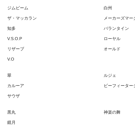
ジムビーム
白州
ザ・マッカラン
メーカーズマー
知多
バランタイン
V.S.O.P
ローヤル
リザーブ
オールド
V.O
翠
ルジェ
カルーア
ビーフィーター
サウザ
黒丸
神楽の舞
鏡月