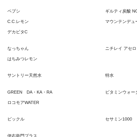
ペプシ
ギルティ炭酸 NO
C.C.レモン
マウンテンデュ
デカビタC
なっちゃん
ニチレイ アセロ
はちみつレモン
サントリー天然水
特水
GREEN DA・KA・RA
ビタミンウォー
ロコモアWATER
ビックル
セサミン1000
伊右衛門プラス