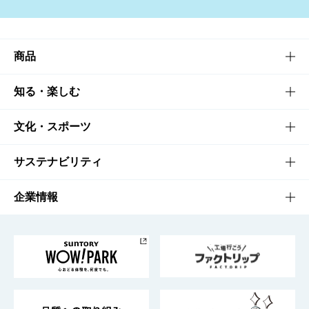
商品
商品TOP
知る・楽しむ
商品一覧
知る・楽しむTOP
文化・スポーツ
商品発売情報
キャンペーン
文化・スポーツTOP
サステナビリティ
栄養成分一覧
工場見学
サントリーホール
サステナビリティTOP
企業情報
お料理・お酒レシピ
サントリー美術館
トップメッセージ
企業情報TOP
地域情報
サントリーサンバーズ大阪
サントリーが考えるサステナビリティ経営
企業概要
東京サントリーサンゴリアス
ESG情報ポータル
グループ企業一覧