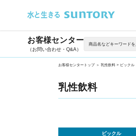
このページの本文へ移動
お客様センター
（お問い合わせ・Q&A）
お客様センタートップ
＞
乳性飲料
>
ビックル
乳性飲料
ビックル