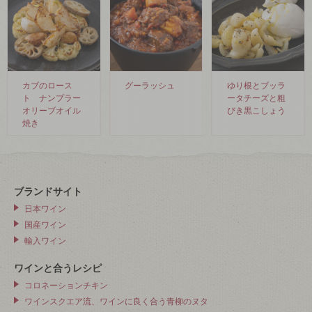
カブのロース
グーラッシュ
ゆり根とブッラ
ト ナンプラー
ータチーズと粗
オリーブオイル
びき黒こしょう
焼き
ブランドサイト
日本ワイン
国産ワイン
輸入ワイン
ワインと合うレシピ
コロネーションチキン
ワインスクエア流、ワインに良く合う青柳のヌタ