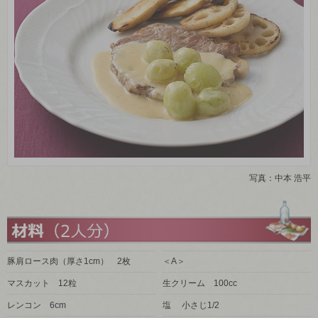
写真：中本 浩平
豚肩ロース肉（厚さ1cm） 2枚
＜A＞
マスカット 12粒
生クリーム 100cc
レンコン 6cm
塩 小さじ1/2