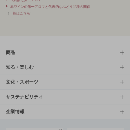
赤ワインの第一アロマと代表的なぶどう品種の関係
［
一覧はこちら
］
商品
商品TOP
知る・楽しむ
商品一覧
知る・楽しむTOP
文化・スポーツ
商品発売情報
キャンペーン
文化・スポーツTOP
サステナビリティ
栄養成分一覧
工場見学
サントリーホール
サステナビリティTOP
企業情報
お料理・お酒レシピ
サントリー美術館
トップメッセージ
企業情報TOP