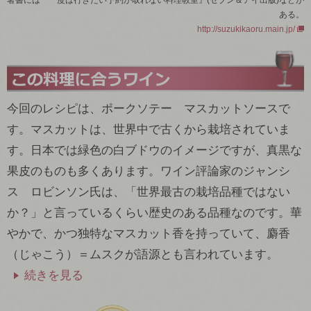
著書には『一度は行きたい予約が取れない料理教室』(セブン＆アイ出版)などが
ある。
http://suzukikaoru.main.jp/
今回のレシピは、ポークソテー マスカットソースで
す。マスカットは、世界中で古くから栽培されていま
す。日本では緑色の白ブドウのイメージですが、真黒な
果皮のものも多くあります。ワイン評論家のジャンシ
ス ロビンソン氏は、「世界最古の栽培品種ではない
か？」と言っているくらい歴史のある品種なのです。華
やかで、かつ独特なマスカット香を持っていて、麝香
（じゃこう）＝ムスクが語源とも言われています。
続きを見る