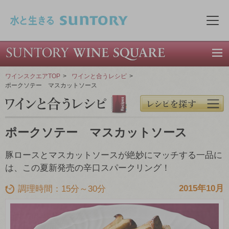
このページの本文へ移動
メニ
ワインスクエアTOP
>
ワインと合うレシピ
>
ポークソテー マスカットソース
ポークソテー マスカットソース
豚ロースとマスカットソースが絶妙にマッチする一品に
は、この夏新発売の辛口スパークリング！
2015年10月
調理時間：15分～30分