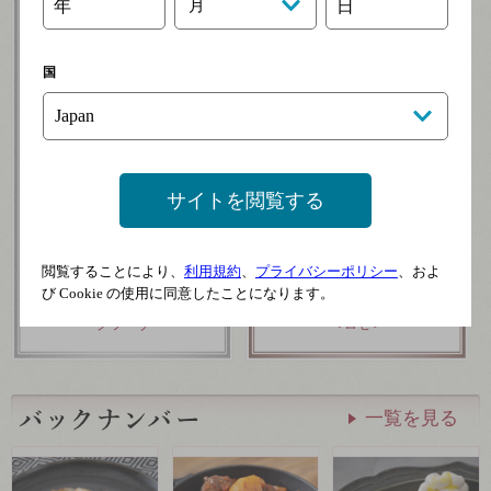
年
月
日
国
サイトを閲覧する
バルトン＆ゲスティエ
ファルケンベルク マド
閲覧することにより、
利用規約
、
プライバシーポリシー
、およ
※終売しました
ンナ R
び Cookie の使用に同意したことになります。
グラーヴ
＜ロゼ＞
一覧を見る