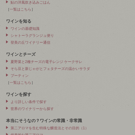
鮎の洋風炊き込みごはん
［
一覧はこちら
］
ワインを知る
ワインの基礎知識
シャトーラグランジュ便り
登美の丘ワイナリー通信
ワインとチーズ
夏野菜と2種チーズの電子レンジ ケークサレ
そら豆と新じゃがとフェタチーズの温かいサラダ
プーティン
［
一覧はこちら
］
ワインを探す
より詳しい条件で探す
世界のワイナリーから探す
本当にそうなの？ワインの常識・非常識
第二アロマを生む特殊な醸造法とその目的（1）
代表的な第二アロマ