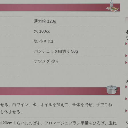
薄力粉 120g
水 100cc
塩 小さじ1
パンチェッタ細切り 50g
ナツメグ 少々
わせる。白ワイン、水、オイルを加えて、全体を混ぜ、手でこね
少し休ませる。
15×20cmくらいにのばす。フロマージュブラン半量をひろげ、玉ね