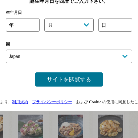
誕生年月日を西暦でご入力下さい。
生年月日
年
月
日
国
ヴュー パープ フランス
サントリーフロムファーム
サイトを閲覧する
（白）
高山村シャルドネ
より、
利用規約
、
プライバシーポリシー
、および Cookie の使用に同意し
一覧を見る