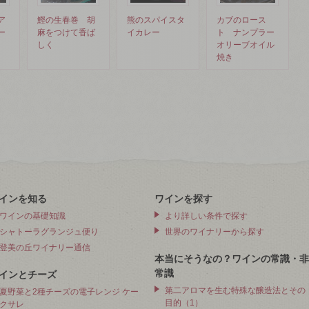
ア
鰹の生春巻 胡
熊のスパイスタ
カブのロース
ー
麻をつけて香ば
イカレー
ト ナンプラー
しく
オリーブオイル
焼き
インを知る
ワインを探す
ワインの基礎知識
より詳しい条件で探す
シャトーラグランジュ便り
世界のワイナリーから探す
登美の丘ワイナリー通信
本当にそうなの？ワインの常識・非
常識
インとチーズ
第二アロマを生む特殊な醸造法とその
夏野菜と2種チーズの電子レンジ ケー
目的（1）
クサレ