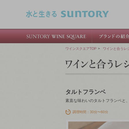
このページの本文へ移動
ワインスクエアTOP
>
ワインと合うレ
タルトフランベ
素直な味わいのタルトフランベと
調理時間：30分〜60分