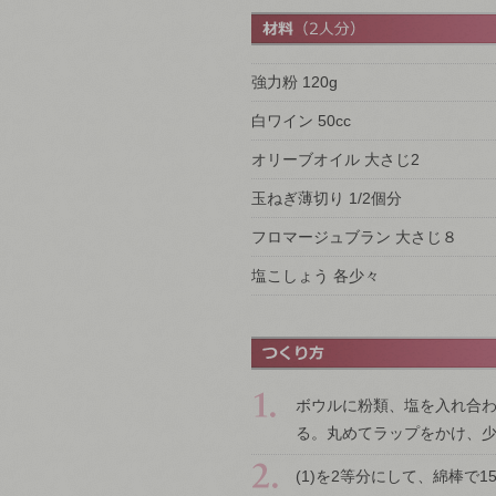
強力粉 120g
白ワイン 50cc
オリーブオイル 大さじ2
玉ねぎ薄切り 1/2個分
フロマージュブラン 大さじ８
塩こしょう 各少々
ボウルに粉類、塩を入れ合
る。丸めてラップをかけ、
(1)を2等分にして、綿棒で