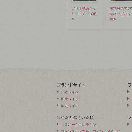
ガパオ詰めズッ
帆立貝のアジ
キーニチーズ焼
ンハーブバタ
き
焼き
ブランドサイト
ワ
日本ワイン
国産ワイン
輸入ワイン
ワインと合うレシピ
ワ
コロネーションチキン
ワインスクエア流、ワインに良く合う