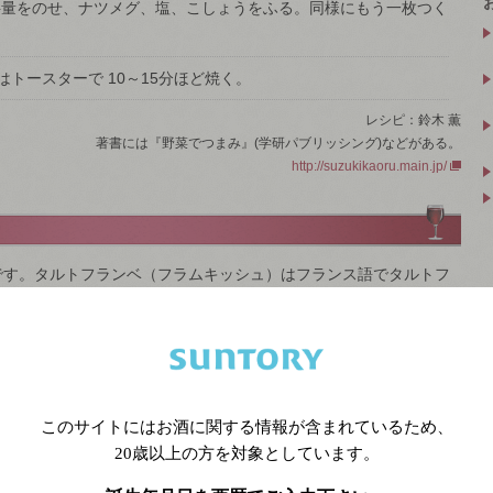
半量をのせ、ナツメグ、塩、こしょうをふる。同様にもう一枚つく
はトースターで 10～15分ほど焼く。
レシピ：鈴木 薫
著書には『野菜でつまみ』(学研パブリッシング)などがある。
http://suzukikaoru.main.jp/
です。タルトフランベ（フラムキッシュ）はフランス語でタルトフ
イツ語でフラムクーヘン：Flammkuchenアルザス語ではフラムクーヘ：
ンス語のタルトフランベの名前には「フランベ」の部分があります。普通
、例えば、ステーキを焼く時に、フライパンの上の肉に、コニャッ
法です。でもこのタルトフランベには、その燃やす工程はありませ
このサイトにはお酒に関する情報が含まれているため、
20歳以上の方を対象としています。