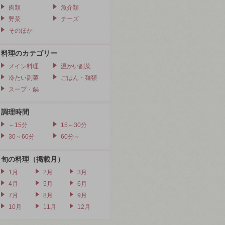
肉類
魚介類
野菜
チーズ
そのほか
料理のカテゴリー
メイン料理
温かい副菜
冷たい副菜
ごはん・麺類
スープ・鍋
調理時間
～15分
15～30分
30～60分
60分～
旬の料理（掲載月）
1月
2月
3月
4月
5月
6月
7月
8月
9月
10月
11月
12月