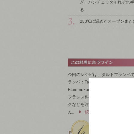
ぎ、パンチェッタそれぞれ
る。
250℃に温めたオーブンまた
今回のレシピは、タルトフランベ
ランベ：Tarte Flambée、ド
Flammekuecheです。フラ
フランス料理でフランベというと
クなどを注ぎかけて火をつける技
ん。
続きを見る