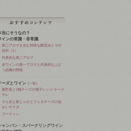
本当にそうなの？
ワインの常識・非常識
第二アロマを生む特殊な醸造法とその
目的（1）
代表的な第二アロマ
赤ワインの第一アロマと代表的なぶど
う品種の関係
チーズとワイン
［
］
一覧
夏野菜と2種チーズの電子レンジ ケーク
サレ
そら豆と新じゃがとフェタチーズの温
かいサラダ
プーティン
シャンパン・スパークリングワイン