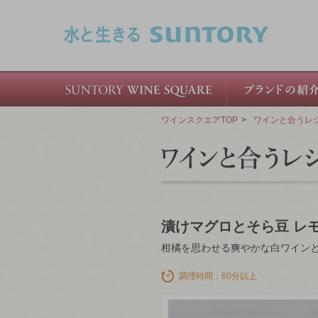
このページの本文へ移動
ワインスクエアTOP
>
ワインと合うレ
漬けマグロとそら豆 レ
柑橘を思わせる爽やかな白ワイン
調理時間：60分以上