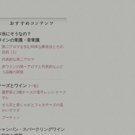
本当にそうなの？
ワインの常識・非常識
第二アロマを生む特殊な醸造法とその
目的（1）
代表的な第二アロマ
赤ワインの第一アロマと代表的なぶど
う品種の関係
チーズとワイン
［
］
一覧
夏野菜と2種チーズの電子レンジ ケーク
サレ
そら豆と新じゃがとフェタチーズの温
かいサラダ
プーティン
シャンパン・スパークリングワイン