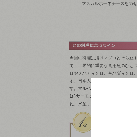
マスカルポーネチーズをの
今回の料理は漬けマグロとそら豆 
で、世界的に重要な食用魚のひと
ロやメバチマグロ、キハダマグロ
す。日本人は大昔からマグロを食
す。マルハニチロさんの「回転寿司
1位サーモン、2位マグロ中トロ、
ね。水産庁のサイトにマグロに関