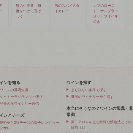
ア
鰹の生春巻 胡
熊のスパイスタ
カブのロース
ー
麻をつけて香ば
イカレー
ト ナンプラー
しく
オリーブオイル
焼き
インを知る
ワインを探す
ワインの基礎知識
より詳しい条件で探す
シャトーラグランジュ便り
世界のワイナリーから探す
登美の丘ワイナリー通信
本当にそうなの？ワインの常識・非
常識
インとチーズ
第二アロマを生む特殊な醸造法とその
夏野菜と2種チーズの電子レンジ ケー
目的（1）
クサレ