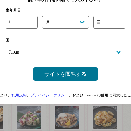
生年月日
年
月
日
国
ラ マンチャ デ ビエント
ウィリアム フェーブル
白
シャブリ
サイトを閲覧する
※終売しました
より、
利用規約
、
プライバシーポリシー
、および Cookie の使用に同意し
一覧を見る