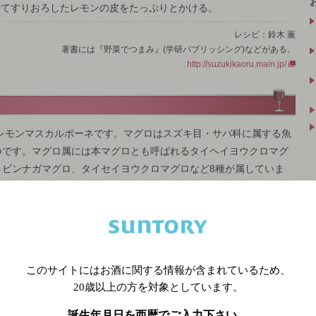
せてすりおろしたレモンの皮をたっぷりとかける。
レシピ：鈴木 薫
著書には『野菜でつまみ』(学研パブリッシング)などがある。
http://suzukikaoru.main.jp/
レモンマスカルポーネです。マグロはスズキ目・サバ科に属する魚
つです。マグロ属には本マグロとも呼ばれるタイヘイヨウクロマグ
、ビンナガマグロ、タイセイヨウクロマグロなど8種が属していま
べていたようで、縄文時代の貝塚からもマグロの骨が出土していま
に関する消費者実態調査2015」によると、回転寿司の人気ネタは
3位マグロ赤身、4位マグロ大トロです。マグロは凄い人気なんです
する様々なデータが掲載されています。
続きを見る
このサイトにはお酒に関する情報が含まれているため、
20歳以上の方を対象としています。
誕生年月日を西暦でご入力下さい。