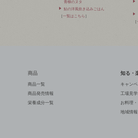
青柳のヌタ
鮎の洋風炊き込みごはん
［
一覧はこちら
］
［
商品
知る・
商品一覧
キャンペ
商品発売情報
工場見学
栄養成分一覧
お料理・
地域情報