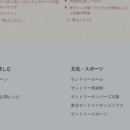
代表的な第二アロマ
そら豆と新じゃがとフェタチーズの温
かいサラダ
赤ワインの第一アロマと代表的なぶど
う品種の関係
プーティン
［
一覧はこちら
］
一覧はこちら
］
楽しむ
文化・スポーツ
ーン
サントリーホール
サントリー美術館
お酒レシピ
サントリーサンバーズ大阪
東京サントリーサンゴリアス
サントリースポーツ