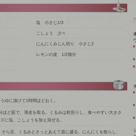
塩 小さじ1/3
こしょう 少々
にんにくみじん切り 小さじ2
レモンの皮 1/2個分
うゆに漬けて1時間ほどおく。
分ほど茹で、薄皮を取る。くるみは乾煎りし、食べやすい大きさ
ーズに塩、こしょうを加え混ぜる。
り、そら豆、くるみとさっとあえて器に盛る。にんにくを散らし、