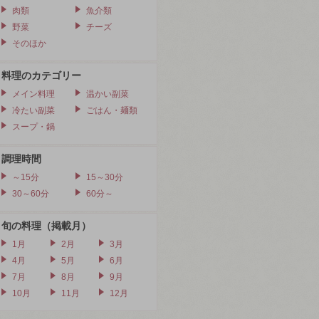
肉類
魚介類
野菜
チーズ
そのほか
料理のカテゴリー
メイン料理
温かい副菜
冷たい副菜
ごはん・麺類
スープ・鍋
調理時間
～15分
15～30分
30～60分
60分～
旬の料理（掲載月）
1月
2月
3月
4月
5月
6月
7月
8月
9月
10月
11月
12月