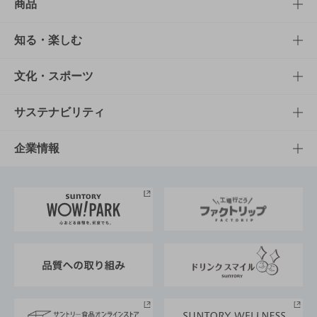
商品
商品TOP
知る・楽しむ
商品一覧
知る・楽しむTOP
文化・スポーツ
商品発売情報
キャンペーン
文化・スポーツTOP
サステナビリティ
栄養成分一覧
工場見学
サントリーホール
サステナビリティTOP
企業情報
お料理・お酒レシピ
サントリー美術館
トップメッセージ
企業情報TOP
地域情報
サントリーサンバーズ大阪
サントリーが考えるサステナビリティ経営
企業概要
東京サントリーサンゴリアス
ESG情報ポータル
グループ企業一覧
サントリースポーツ
サステナビリティストーリーズ
事業所一覧