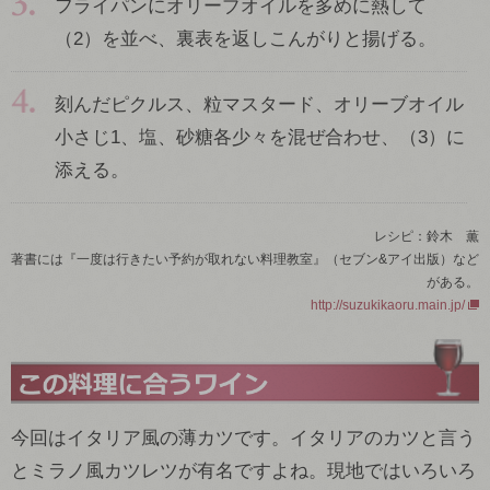
フライパンにオリーブオイルを多めに熱して
（2）を並べ、裏表を返しこんがりと揚げる。
刻んだピクルス、粒マスタード、オリーブオイル
小さじ1、塩、砂糖各少々を混ぜ合わせ、（3）に
添える。
レシピ：鈴木 薫
著書には『一度は行きたい予約が取れない料理教室』（セブン&アイ出版）など
がある。
http://suzukikaoru.main.jp/
今回はイタリア風の薄カツです。イタリアのカツと言う
とミラノ風カツレツが有名ですよね。現地ではいろいろ