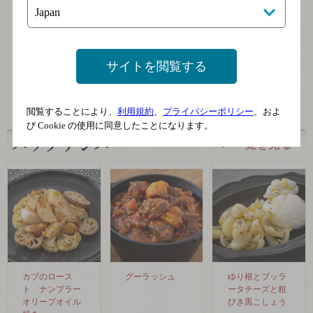
ミアム
マスカット・ベーリーA
※フロムファームにブランド名が変
サイトを閲覧する
わりました。
閲覧することにより、
利用規約
、
プライバシーポリシー
、およ
び Cookie の使用に同意したことになります。
一覧を見る
カブのロース
グーラッシュ
ゆり根とブッラ
ト ナンプラー
ータチーズと粗
オリーブオイル
びき黒こしょう