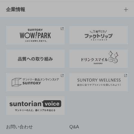
栄養成分一覧
工場見学
サントリーホール
サステナビリティTOP
企業情報
お料理・お酒レシピ
サントリー美術館
トップメッセージ
企業情報TOP
地域情報
サントリーサンバーズ大阪
サントリーが考えるサステナビリティ経営
企業概要
東京サントリーサンゴリアス
ESG情報ポータル
グループ企業一覧
サントリースポーツ
サステナビリティストーリーズ
事業所一覧
採用情報
お問い合わせ
Q&A