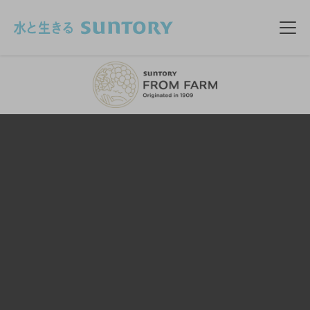
このページの本文へ移動
メニ