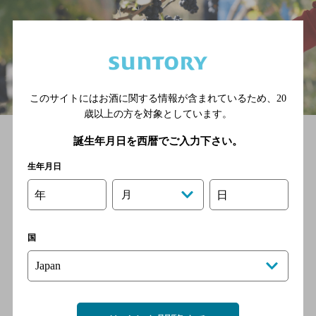
このサイトにはお酒に関する情報が含まれているため、
20
歳以上の方を対象としています。
誕生年月日を西暦でご入力下さい。
WINERY & FARM
生年月日
産地を知る
年
月
日
日本の四季が生み出すその土地ならではの個性を引き
国
出すのも日本ワインの魅力。ぶどう畑ではたくさんの
物語が生まれています。
詳細を見る