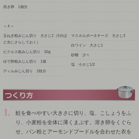
溶き卵 1個分
＜Ａ＞
玉ねぎ粗みじん切り 大さじ2（5分ほ
マスカルポーネチーズ 大さじ3
ど水にさらしておく）
白ワイン 大さじ1
ピクルス粗みじん切り 30g
砂糖 少々
ゆで卵粗みじん切り 1個
塩 小さじ1/2
ディルみじん切り 2枝分
鮭を食べやすい大きさに切り、塩、こしょうをふ
り、小麦粉を全体に薄くまぶす。溶き卵をくぐら
せ、パン粉とアーモンドプードルを合わせた衣を