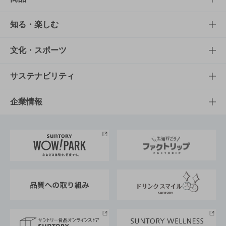
商品TOP
知る・楽しむ
商品一覧
知る・楽しむTOP
文化・スポーツ
商品発売情報
キャンペーン
文化・スポーツTOP
サステナビリティ
栄養成分一覧
工場見学
サントリーホール
サステナビリティTOP
企業情報
お料理・お酒レシピ
サントリー美術館
トップメッセージ
企業情報TOP
地域情報
サントリーサンバーズ大阪
サントリーが考えるサステナビリティ経営
企業概要
東京サントリーサンゴリアス
ESG情報ポータル
グループ企業一覧
サントリースポーツ
サステナビリティストーリーズ
事業所一覧
採用情報