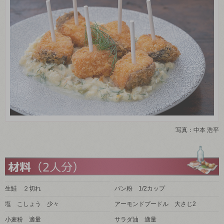
写真：中本 浩平
生鮭 ２切れ
パン粉 1/2カップ
塩 こしょう 少々
アーモンドプードル 大さじ2
小麦粉 適量
サラダ油 適量