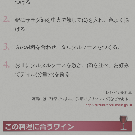
つける。
鍋にサラダ油を中火で熱して(1)を入れ、色よく揚
げる。
Ａの材料を合わせ、タルタルソースをつくる。
お皿にタルタルソースを敷き、(2)を並べ、お好み
でディル(分量外)を飾る。
レシピ：鈴木 薫
著書には『野菜でつまみ』(学研パブリッシング)などがある。
http://suzukikaoru.main.jp/