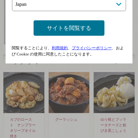
ロバート ヴァイル ジュ
シャトー ラ コスト ロ
ニア グラウブルグンダ
ゼ ド ニュイ
サイトを閲覧する
ー
閲覧することにより、
利用規約
、
プライバシーポリシー
、およ
び Cookie の使用に同意したことになります。
一覧を見る
カブのロース
グーラッシュ
ゆり根とブッラ
ト ナンプラー
ータチーズと粗
オリーブオイル
びき黒こしょう
焼き