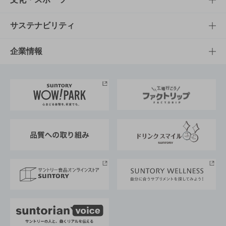
商品発売情報
キャンペーン
文化・スポーツTOP
サステナビリティ
栄養成分一覧
工場見学
サントリーホール
サステナビリティTOP
企業情報
お料理・お酒レシピ
サントリー美術館
トップメッセージ
企業情報TOP
地域情報
サントリーサンバーズ大阪
サントリーが考えるサステナビリティ経営
企業概要
東京サントリーサンゴリアス
ESG情報ポータル
グループ企業一覧
サントリースポーツ
サステナビリティストーリーズ
事業所一覧
採用情報