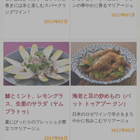
巻きには氷と楽しむスパークリ
ンの華やかに香るマリアージュ
ングワイン！
2017年07月
2017年07月
鯵とミント、レモングラ
海老と豆の炒めもの（パ
ス、生姜のサラダ（ヤム
ット トゥアプー クン）
プラトゥ）
日本のロゼワインで辛さをまろ
やかに包みこむマリアージュ
夏にぴったりのフレッシュさ際
立つマリアージュ
2017年05月
2017年06月