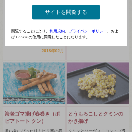
ブルーチーズとクランベ
さんまのトマト煮込み
サイトを閲覧する
リーとチョコレートのス
噛むほどに滋味が溢れるさんま
プリングロール
とイタリア赤ワインのマリアー
ジュ！
バレンタインデーにおすすめ！
閲覧することにより、
利用規約
、
プライバシーポリシー
、およ
濃い旨ワインとチョコのマリア
2017年09月
び Cookie の使用に同意したことになります。
ージュ
2018年02月
海老ゴマ揚げ春巻き（ポ
とうもろこしとクミンの
ピアトート クン）
かき揚げ
暑い夏にぴったり！ピリ辛の春
クミンとソーヴィニヨン・ブラ