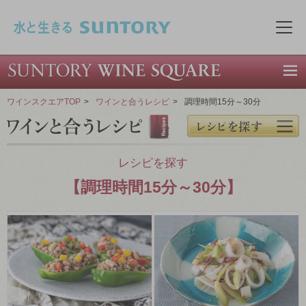
このページの本文へ移動
メニ
ワインスクエアTOP
>
ワインと合うレシピ
>
調理時間15分～30分
レシピを探す
【調理時間15分～30分】