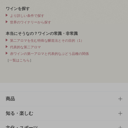
ワインを探す
より詳しい条件で探す
世界のワイナリーから探す
本当にそうなの？ワインの常識・非常識
第二アロマを生む特殊な醸造法とその目的（1）
代表的な第二アロマ
赤ワインの第一アロマと代表的なぶどう品種の関係
［
一覧はこちら
］
商品
商品TOP
知る・楽しむ
商品一覧
知る・楽しむTOP
文化・スポーツ