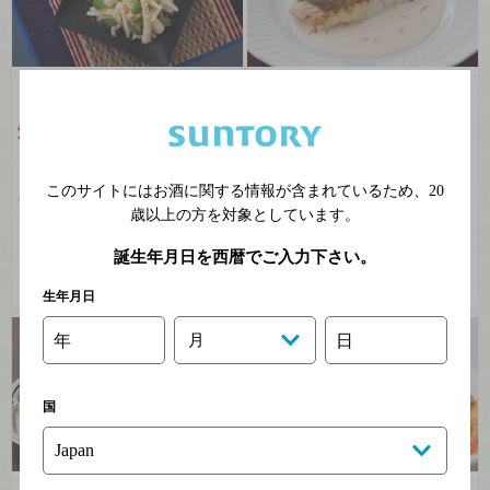
ソップ・ノーマイ（筍と
鯛のソテー 桜白ワインク
炒り米、ゴマ、ミントの
リームソース
タイサラダ）
繊細な旨みを引き出すエレガン
トなシャルドネ
このサイトにはお酒に関する情報が含まれているため、
20
スペインワインと筍の意外なマ
歳以上の方を対象としています。
リアージュ
2018年03月
2018年04月
誕生年月日を西暦でご入力下さい。
生年月日
年
月
日
国