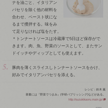
ナを油ごと、イタリアン
パセリを除く他の材料を
合わせ、ペースト状にな
るまで攪拌する。味をみ
て足りなければ塩をたす。
＊トンナートソースは冷蔵庫で5日ほど保存がで
きます。肉、魚、野菜のソースとして、またサン
ドイッチやディップとしても使えます。
豚肉を薄くスライスしトンナートソースをかけ、
好みでイタリアンパセリを添える。
レシピ：鈴木 薫
著書には『野菜でつまみ』(学研パブリッシング)などがある。
http://suzukikaoru.main.jp/