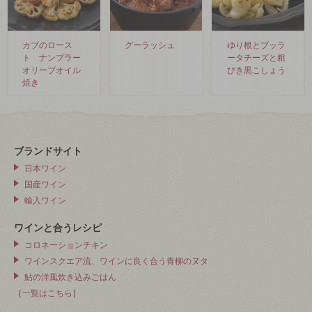
カブのロース
グーラッシュ
ゆり根とブッラ
ト ナンプラー
ータチーズと粗
オリーブオイル
びき黒こしょう
焼き
ブランドサイト
日本ワイン
国産ワイン
輸入ワイン
ワインと合うレシピ
コロネーションチキン
ワインスクエア流、ワインに良く合う青柳のヌタ
鮎の洋風炊き込みごはん
［
一覧はこちら
］