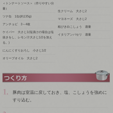
＜トンナートソース＞（作りやすい分
量）
生クリーム 大さじ2
ツナ缶 1缶(約135g)
マヨネーズ 大さじ2
アンチョビ 3～4枚
粗びき白こしょう 適量
ケイパー 大さじ1(塩漬けの場合は塩
イタリアンパセリ 適量
抜きをし、レモン汁大さじ1/2を加え
る。)
にんにくすりおろし 小さじ1/2
オリーブオイル 大さじ2
豚肉は室温に戻しておき、塩、こしょうを強めに
すり込む。