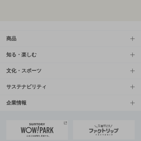
商品
商品TOP
知る・楽しむ
商品一覧
知る・楽しむTOP
文化・スポーツ
商品発売情報
キャンペーン
文化・スポーツTOP
サステナビリティ
栄養成分一覧
工場見学
サントリーホール
サステナビリティTOP
企業情報
お料理・お酒レシピ
サントリー美術館
トップメッセージ
企業情報TOP
地域情報
サントリーサンバーズ大阪
サントリーが考えるサステナビリティ経営
企業概要