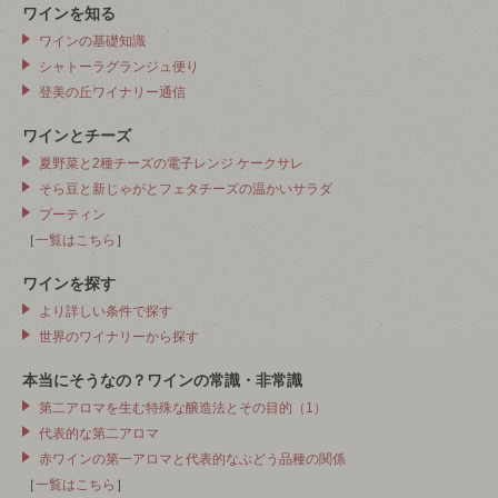
ワインを知る
ワインの基礎知識
シャトーラグランジュ便り
登美の丘ワイナリー通信
ワインとチーズ
夏野菜と2種チーズの電子レンジ ケークサレ
そら豆と新じゃがとフェタチーズの温かいサラダ
プーティン
［
一覧はこちら
］
ワインを探す
より詳しい条件で探す
世界のワイナリーから探す
本当にそうなの？ワインの常識・非常識
第二アロマを生む特殊な醸造法とその目的（1）
代表的な第二アロマ
赤ワインの第一アロマと代表的なぶどう品種の関係
［
一覧はこちら
］