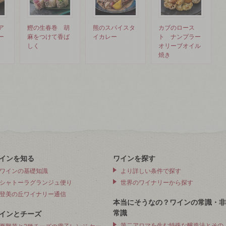
ア
鰹の生春巻 胡
熊のスパイスタ
カブのロース
ー
麻をつけて香ば
イカレー
ト ナンプラー
しく
オリーブオイル
焼き
インを知る
ワインを探す
ワインの基礎知識
より詳しい条件で探す
シャトーラグランジュ便り
世界のワイナリーから探す
登美の丘ワイナリー通信
本当にそうなの？ワインの常識・非
常識
インとチーズ
第二アロマを生む特殊な醸造法とその