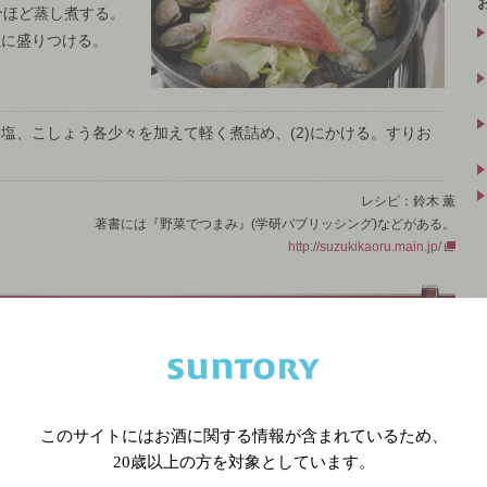
分ほど蒸し煮する。
皿に盛りつける。
塩、こしょう各少々を加えて軽く煮詰め、(2)にかける。すりお
。
レシピ：鈴木 薫
著書には『野菜でつまみ』(学研パブリッシング)などがある。
http://suzukikaoru.main.jp/
レモンバター煮です。日本には鯛の名前がつけられた魚が沢山いま
載されている「市場魚貝類図鑑」には、タイの名称が付いて写真掲
も収録されていました。
続きを見る
このサイトにはお酒に関する情報が含まれているため、
20歳以上の方を対象としています。