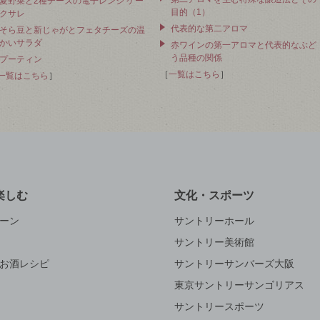
夏野菜と2種チーズの電子レンジ ケー
目的（1）
クサレ
代表的な第二アロマ
そら豆と新じゃがとフェタチーズの温
かいサラダ
赤ワインの第一アロマと代表的なぶど
う品種の関係
プーティン
［
一覧はこちら
］
一覧はこちら
］
楽しむ
文化・スポーツ
ーン
サントリーホール
サントリー美術館
お酒レシピ
サントリーサンバーズ大阪
東京サントリーサンゴリアス
サントリースポーツ