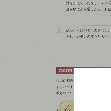
汁を加えてふたをし、6～8
金目鯛に火が通ったら、お
残った汁にバター大さじ１、
ろしたレモンの皮をちらす
今回の料理は、金目鯛とあさりの
す。ネットで幅広く魚の記事を掲
載されている数だけで、171種類