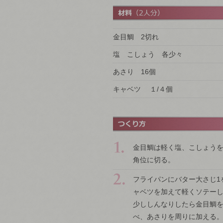
金目鯛 2切れ
塩 こしょう 各少々
あさり 16個
キャベツ １/４個
金目鯛は軽く塩、こしょうを
角位に切る。
フライパンにバター大さじ1
ャベツを加えて軽くソテー
少ししんなりしたら金目鯛
べ、あさりを周りに加える