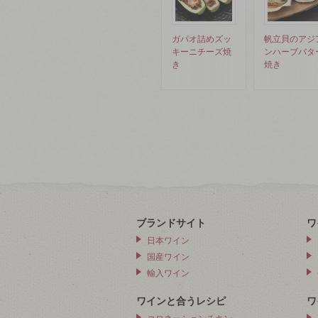
ガパオ詰めズッ
帆立貝のアジ
キーニチーズ焼
ンハーブバタ
き
焼き
ブランドサイト
ワ
日本ワイン
国産ワイン
輸入ワイン
ワインと合うレシピ
ワ