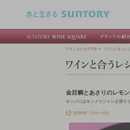
このページの本文へ移動
ワインスクエアTOP
>
ワインと合うレ
金目鯛とあさりのレモン
キンメにはキンメリジャン土壌で
調理時間：30分〜60分