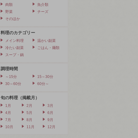
肉類
魚介類
野菜
チーズ
そのほか
料理のカテゴリー
メイン料理
温かい副菜
冷たい副菜
ごはん・麺類
スープ・鍋
調理時間
～15分
15～30分
30～60分
60分～
旬の料理（掲載月）
1月
2月
3月
4月
5月
6月
7月
8月
9月
10月
11月
12月