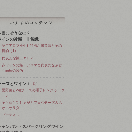
本当にそうなの？
ワインの常識・非常識
第二アロマを生む特殊な醸造法とその
目的（1）
代表的な第二アロマ
赤ワインの第一アロマと代表的なぶど
う品種の関係
チーズとワイン
［
］
一覧
夏野菜と2種チーズの電子レンジ ケーク
サレ
そら豆と新じゃがとフェタチーズの温
かいサラダ
プーティン
シャンパン・スパークリングワイン