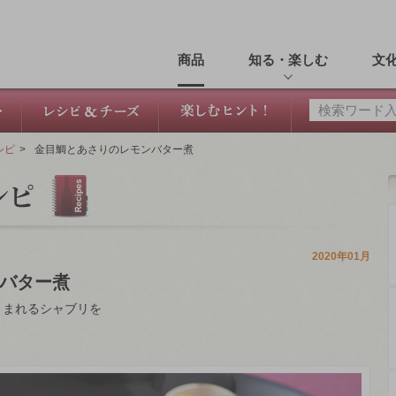
商品
知る・楽しむ
文
シピ
>
金目鯛とあさりのレモンバター煮
2020年01月
バター煮
うまれるシャブリを