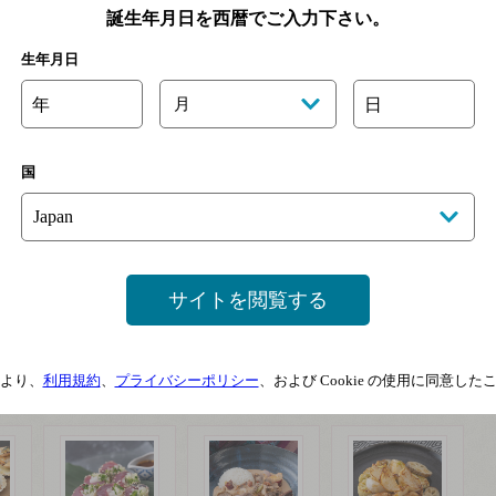
誕生年月日を西暦でご入力下さい。
生年月日
年
月
日
国
ビオンタ アルバリーニョ
ミオネット プロセッコ ＤＯ
Ｃ トレヴィーゾ ブリュット
※終売しました。
サイトを閲覧する
※終売しました。
より、
利用規約
、
プライバシーポリシー
、および Cookie の使用に同意し
一覧を見る