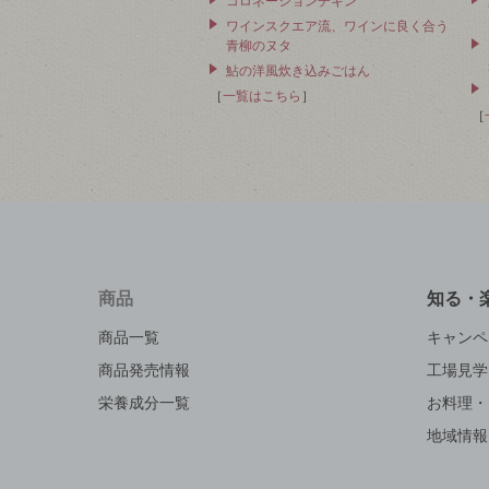
コロネーションチキン
ワインスクエア流、ワインに良く合う
青柳のヌタ
鮎の洋風炊き込みごはん
［
一覧はこちら
］
［
商品
知る・
商品一覧
キャンペ
商品発売情報
工場見学
栄養成分一覧
お料理・
地域情報