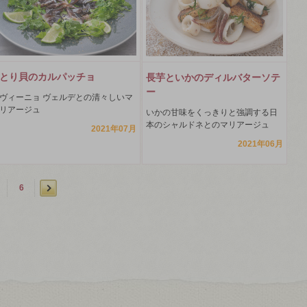
とり貝のカルパッチョ
長芋といかのディルバターソテ
ー
ヴィーニョ ヴェルデとの清々しいマ
リアージュ
いかの甘味をくっきりと強調する日
本のシャルドネとのマリアージュ
2021年07月
2021年06月
6