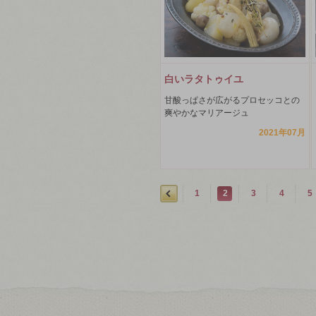
白いラタトゥイユ
甘酸っぱさが広がるプロセッコとの
爽やかなマリアージュ
2021年07月
1
2
3
4
5