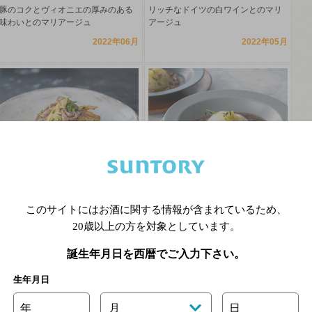
豚のコクとヴィオニエの厚みのある
リッチなドイツの白ワインとのマリ
味わいとのマリアージュ
アージュ
2022年06月
2022年05月
牛しゃぶしゃぶとたけのこの木
新玉ねぎとひき肉の白ワイン煮
の芽あえ
「とろっと濃い旨」なチリの赤ワイ
このサイトにはお酒に関する情報が含まれているため、
ンとのマリアージュ
牛肉の旨み引き出す、ロゼスパーク
20歳以上の方を対象としています。
リングワインとのマリアージュ
2022年03月
2022年04月
誕生年月日を西暦でご入力下さい。
生年月日
年
月
日