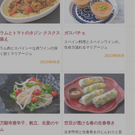
ラムとトマトのタジン クスクス
ガスパチョ
添え
スペイン料理とスペインワインの、
生命力溢れるマリアージュ
ラム肉とスパイシーな赤ワインの深
く頷くマリアージュ
2023年08月
2023年09月
万願寺唐辛子、帆立、生姜のヤ
空豆が透ける春の生春巻き
ム
古木甲州と生春巻きのじんわりと旨