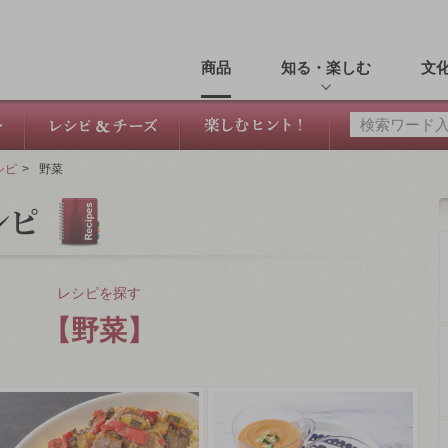
商品
知る・楽しむ
文
シピ
>
野菜
レシピを探す
【野菜】