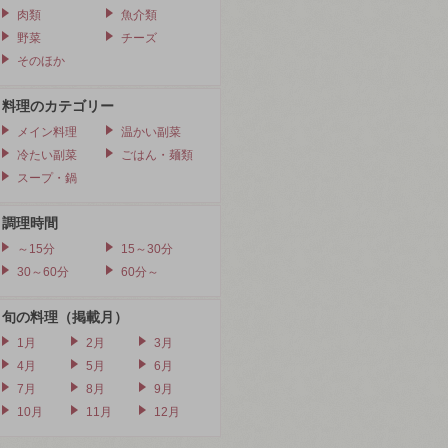
肉類
魚介類
野菜
チーズ
そのほか
料理のカテゴリー
メイン料理
温かい副菜
冷たい副菜
ごはん・麺類
スープ・鍋
調理時間
～15分
15～30分
30～60分
60分～
旬の料理（掲載月）
1月
2月
3月
4月
5月
6月
7月
8月
9月
10月
11月
12月