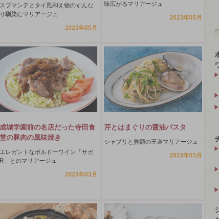
味広がるマリアージュ
スプマンテとタイ風和え物のすんな
り馴染むマリアージュ
2023年05月
2023年05月
成城学園前の名店だった寺田食
芹とはまぐりの醤油パスタ
堂の豚肉の風味焼き
シャブリと貝類の王道マリアージュ
エレガントなボルドーワイン「サガ
2023年03月
R」とのマリアージュ
2023年03月