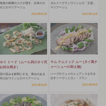
海老の味噌のコクが増す、日本のロ
ボルドーグランヴァンとの「王道」
ゼとのマリアージュ
マリアージュ
2022年01月
2021年12月
ヤム ナムトック ムー (タイ風チ
ホイ トード（ムール貝のタイ式
ャーシューの和え物)
お好み焼き）
ハーブやフュメのニュアンスを引き
貝の旨みを鮮明にする、厚みのある
出すソーヴィニヨン・ブラン
辛口白ワインとのマリアージュ
2021年09月
2021年10月