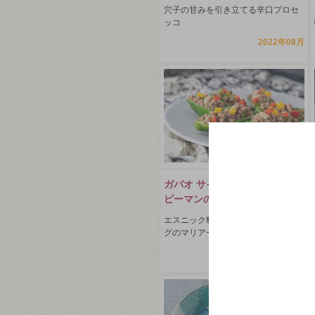
穴子の甘みを引き立てる辛口プロセ
ッコ
2022年08月
ガパオ サイ ピーマン(サラダ用
ピーマンのガパオ詰め)
エスニック料理とロゼスパークリン
グのマリアージュ
2022年04月