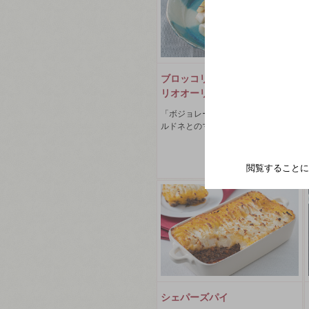
ブロッコリーの茎といかのアー
リオオーリオ
「ボジョレーの帝王」の繊細なシャ
ルドネとのマリアージュ
2022年03月
閲覧することに
シェパーズパイ