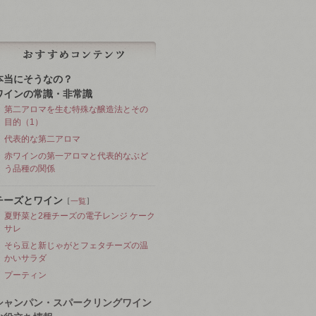
本当にそうなの？
ワインの常識・非常識
第二アロマを生む特殊な醸造法とその
目的（1）
代表的な第二アロマ
赤ワインの第一アロマと代表的なぶど
う品種の関係
チーズとワイン
［
］
一覧
夏野菜と2種チーズの電子レンジ ケーク
サレ
そら豆と新じゃがとフェタチーズの温
かいサラダ
プーティン
シャンパン・スパークリングワイン