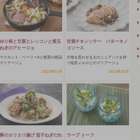
ゆり根と甘栗とレンコンと紫玉
甘酒チキンソテー バターキノ
ねぎのアヒージョ
コソース
マスカット・ベーリーAと根菜の絶品
大地を思わせる土のニュアンスを持
マリアージュ
つ塩尻メルロとのマリアージュ
2023年01月
2022年10月
豚のカリカリ揚げ 茄子ねぎだれ
ラープ トーフ