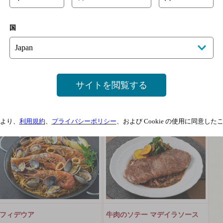
国
鰆と芽キャベツのフリカッセ
南瓜とミニ帆立のココナッツグ
ラタン
濃厚なソースとプロヴァンスのロゼ
との調和
カボチャが、濃く、甘く感じられ
サイトを閲覧する
る、カリフォルニアのシャルドネと
2022年02月
のマリア...
2022年02月
より、
利用規約
、
プライバシーポリシー
、および Cookie の使用に同意し
フィデウア
牛肉のソテー マデイラソース