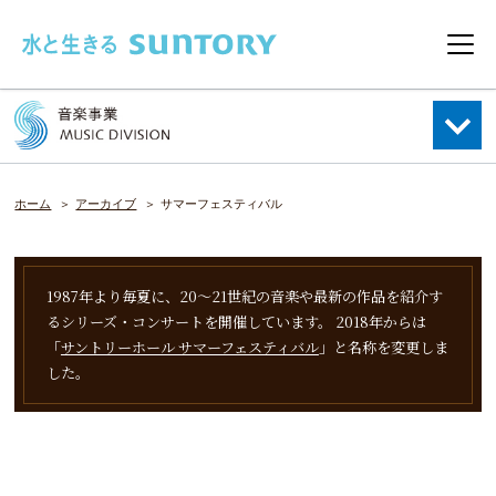
このページの本文へ移動
メニ
ホーム
アーカイブ
サマーフェスティバル
1987年より毎夏に、20～21世紀の音楽や最新の作品を紹介す
るシリーズ・コンサートを開催しています。
2018年からは
「
サントリーホール サマーフェスティバル
」と名称を変更しま
した。