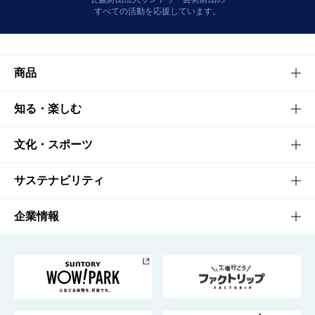
すべての活動を応援しています。
商品
商品TOP
知る・楽しむ
商品一覧
知る・楽しむTOP
文化・スポーツ
商品発売情報
キャンペーン
文化・スポーツTOP
サステナビリティ
栄養成分一覧
工場見学
サントリーホール
サステナビリティTOP
企業情報
お料理・お酒レシピ
サントリー美術館
トップメッセージ
企業情報TOP
地域情報
サントリーサンバーズ大阪
サントリーが考えるサステナビリティ経営
企業概要