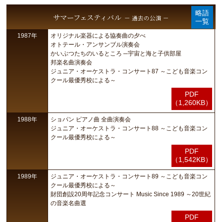
略語
サマーフェスティバル
－ 過去の公演 －
一覧
1987年
オリジナル楽器による協奏曲の夕べ
オトテール・アンサンブル演奏会
かいぶつたちのいるところ ─宇宙と海と子供部屋
邦楽名曲演奏会
ジュニア・オーケストラ・コンサート87 ～こども音楽コン
クール最優秀校による～
PDF
（1,260KB）
1988年
ショパン ピアノ曲 全曲演奏会
ジュニア・オーケストラ・コンサート88 ～こども音楽コン
クール最優秀校による～
PDF
（1,542KB）
1989年
ジュニア・オーケストラ・コンサート89 ～こども音楽コン
クール最優秀校による～
財団創設20周年記念コンサート Music Since 1989 ～20世紀
の音楽名曲選
PDF