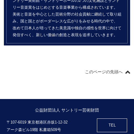
ントリー美術館・サントリーホールの2つの文化施設とサント
リー音楽賞をはじめとする音楽事業から構成されています。
美術と音楽を中心とした芸術分野の社会貢献に継続して取り組
み、国と国とがボーダーレスな広がりをみせる時代の中で、
改めて日本人が培ってきた美意識や独自の感性を世界に向けて
発信すべく、新しい価値の創造と表現を追求していきます。
このページの先頭へ
公益財団法人 サントリー芸術財団
〒107-6019 東京都港区赤坂1-12-32
TEL
アーク森ビル19階 私書箱509号