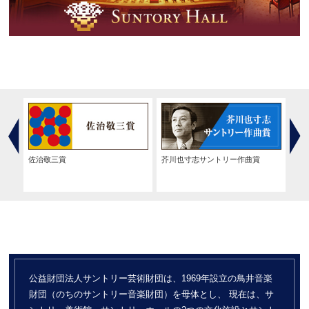
佐治敬三賞
芥川也寸志サントリー作曲賞
サ
公益財団法人サントリー芸術財団は、1969年設立の鳥井音楽
財団（のちのサントリー音楽財団）を母体とし、
現在は、サ