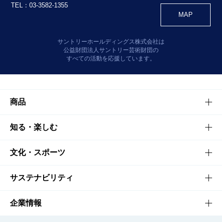
TEL：03-3582-1355
MAP
サントリーホールディングス株式会社は
公益財団法人サントリー芸術財団の
すべての活動を応援しています。
商品
商品TOP
知る・楽しむ
商品一覧
知る・楽しむTOP
文化・スポーツ
商品発売情報
キャンペーン
文化・スポーツTOP
サステナビリティ
栄養成分一覧
工場見学
サントリーホール
サステナビリティTOP
企業情報