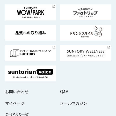
お料理・お酒レシピ
サントリー美術館
トップメッセージ
企業情報TOP
地域情報
サントリーサンバーズ大阪
サントリーが考えるサステナビリティ経営
企業概要
東京サントリーサンゴリアス
ESG情報ポータル
グループ企業一覧
サントリースポーツ
サステナビリティストーリーズ
事業所一覧
採用情報
お問い合わせ
Q&A
マイページ
メールマガジン
公式SNS一覧