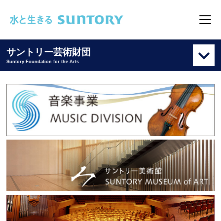
このページの本文へ移動
メニ
サントリー芸術財団
Suntory Foundation for the Arts