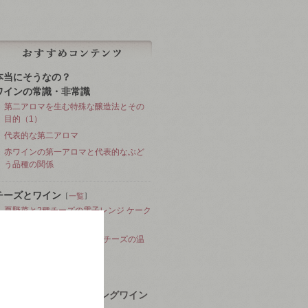
本当にそうなの？
ワインの常識・非常識
第二アロマを生む特殊な醸造法とその
目的（1）
代表的な第二アロマ
赤ワインの第一アロマと代表的なぶど
う品種の関係
チーズとワイン
［
］
一覧
夏野菜と2種チーズの電子レンジ ケーク
サレ
そら豆と新じゃがとフェタチーズの温
かいサラダ
プーティン
シャンパン・スパークリングワイン