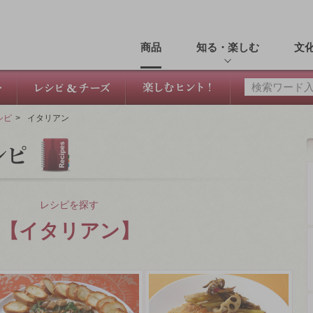
商品
知る・楽しむ
文
シピ
>
イタリアン
レシピを探す
【イタリアン】