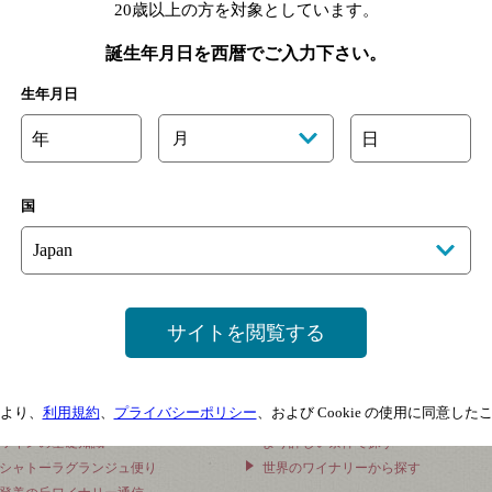
20歳以上の方を対象としています。
誕生年月日を西暦でご入力下さい。
生年月日
年
月
日
国
サイトを閲覧する
より、
利用規約
、
プライバシーポリシー
、および Cookie の使用に同意し
インを知る
ワインを探す
ワインの基礎知識
より詳しい条件で探す
シャトーラグランジュ便り
世界のワイナリーから探す