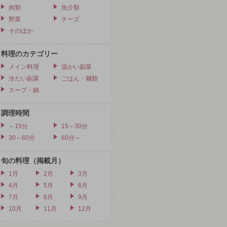
肉類
魚介類
野菜
チーズ
そのほか
料理のカテゴリー
メイン料理
温かい副菜
冷たい副菜
ごはん・麺類
スープ・鍋
調理時間
～15分
15～30分
30～60分
60分～
旬の料理（掲載月）
1月
2月
3月
4月
5月
6月
7月
8月
9月
10月
11月
12月