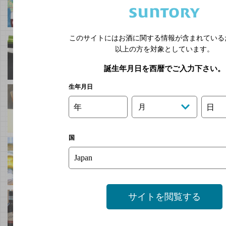
デキャンタってどんな効果があるの？？
このサイトにはお酒に関する情報が含まれている
～赤ワイン編～
以上の方を対象としています。
誕生年月日を西暦でご入力下さい。
生年月日
ワイングラスをくるくるまわすとおいしく
なるの？？
年
月
日
～赤ワイン編～
国
｢ワインは寝かせたらおいしくなる｣ってほ
んと？？
｢第6回 ワインを買ったらどこに保管してお
サイトを閲覧する
けば良い？？｣を
冬場に向けてやってみた