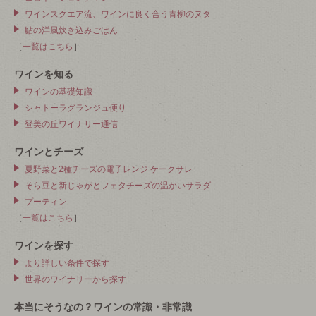
ワインスクエア流、ワインに良く合う青柳のヌタ
鮎の洋風炊き込みごはん
［
一覧はこちら
］
ワインを知る
ワインの基礎知識
シャトーラグランジュ便り
登美の丘ワイナリー通信
ワインとチーズ
夏野菜と2種チーズの電子レンジ ケークサレ
そら豆と新じゃがとフェタチーズの温かいサラダ
プーティン
［
一覧はこちら
］
ワインを探す
より詳しい条件で探す
世界のワイナリーから探す
本当にそうなの？ワインの常識・非常識