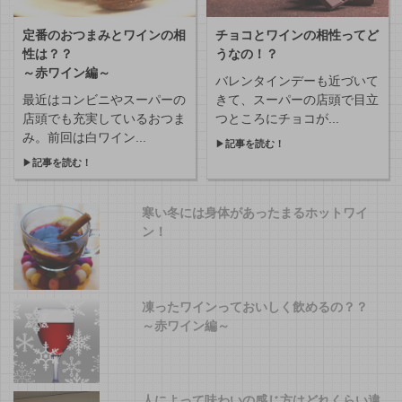
定番のおつまみとワインの相
チョコとワインの相性ってど
性は？？
うなの！？
～赤ワイン編～
バレンタインデーも近づいて
最近はコンビニやスーパーの
きて、スーパーの店頭で目立
店頭でも充実しているおつま
つところにチョコが...
み。前回は白ワイン...
▶
記事を読む！
▶
記事を読む！
寒い冬には身体があったまるホットワイ
ン！
凍ったワインっておいしく飲めるの？？
～赤ワイン編～
人によって味わいの感じ方はどれくらい違