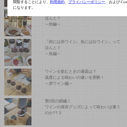
～赤ワイン編～
閲覧することにより、
利用規約
、
プライバシーポリシー
、および Co
になります。
「肉には赤ワイン、魚には白ワイン」って
ほんと？
～肉編～
「肉には赤ワイン、魚には白ワイン」って
ほんと？
～魚編～
ワインを飲むときの適温は？
温度による味わいの違いを実験！
～赤ワイン編～
第5回の続編！
ワインの保存グッズによって味わいは違う
のか?? 2