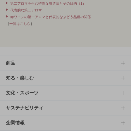
第二アロマを生む特殊な醸造法とその目的（1）
代表的な第二アロマ
赤ワインの第一アロマと代表的なぶどう品種の関係
［
一覧はこちら
］
商品
商品TOP
知る・楽しむ
商品一覧
知る・楽しむTOP
文化・スポーツ
商品発売情報
キャンペーン
文化・スポーツTOP
サステナビリティ
栄養成分一覧
工場見学
サントリーホール
サステナビリティTOP
企業情報