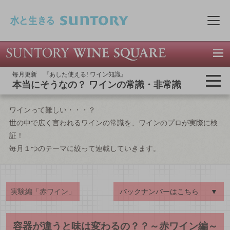
このページの本文へ移動
メニ
毎月更新 『あした使える! ワイン知識』
本当にそうなの？ ワインの常識・非常識
ワインって難しい・・・？
世の中で広く言われるワインの常識を、ワインのプロが実際に検
証！
毎月１つのテーマに絞って連載していきます。
実験編「赤ワイン」
バックナンバーはこちら
▼
容器が違うと味は変わるの？？～赤ワイン編～