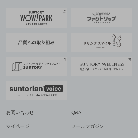
お料理・お酒レシピ
サントリー美術館
トップメッセージ
企業情報TOP
地域情報
サントリーサンバーズ大阪
サントリーが考えるサステナビリティ経営
企業概要
東京サントリーサンゴリアス
ESG情報ポータル
グループ企業一覧
サントリースポーツ
サステナビリティストーリーズ
事業所一覧
採用情報
お問い合わせ
Q&A
マイページ
メールマガジン