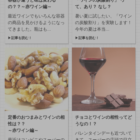
容器が違うと味は変わる
「ワインの炭酸割り」 っ
の？？～赤ワイン編～
て、あり？ なし？
最近ワインでもいろんな容器
暑い夏に試したい、「ワイン
の商品を見かけるようになっ
の炭酸割り」を実験します！
てきました。瓶はも...
今年の夏は本当...
▶
記事を読む！
▶
記事を読む！
定番のおつまみとワインの相
チョコとワインの相性ってど
性は？？
うなの！？
～赤ワイン編～
バレンタインデーも近づいて
最近はコンビニやスーパーの
きて、スーパーの店頭で目立