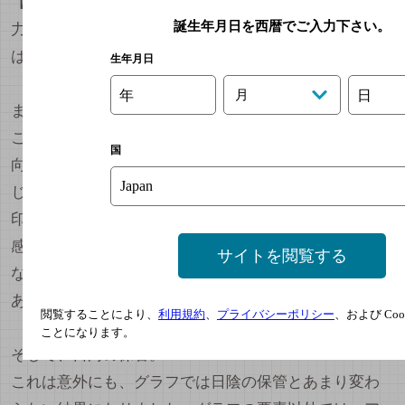
【検証結果】
誕生年月日を西暦でご入力下さい。
力強いワインでも保管環境の影響大。夏場の常温保管
はNG。
生年月日
年
月
日
まずは日陰での保管。
これは果実味と香りの複雑さ、酸味が落ちてしまう傾
国
向。このワインはもともと、アルコール感や甘味を感
じるワインなのですが、それがより際立ってしまった
印象でした。また黒い果実のジャムのような果実味が
感じられるけれど、ちょっともったりして飲みにくい
サイトを閲覧する
なあという感じでした。飲めないことはないけれど、
あまりオススメできない結果になりました。
閲覧することにより、
利用規約
、
プライバシーポリシー
、および Co
ことになります。
そして、日向の保管。
これは意外にも、グラフでは日陰の保管とあまり変わ