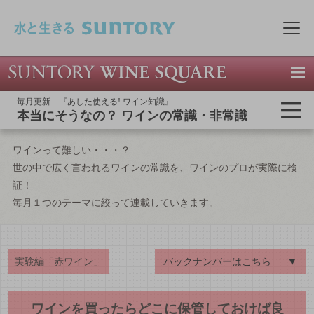
このページの本文へ移動
メニ
毎月更新 『あした使える! ワイン知識』
本当にそうなの？ ワインの常識・非常識
ワインって難しい・・・？
世の中で広く言われるワインの常識を、ワインのプロが実際に検
証！
毎月１つのテーマに絞って連載していきます。
実験編「赤ワイン」
バックナンバーはこちら
▼
ワインを買ったらどこに保管しておけば良