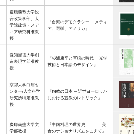
慶應義塾大学総
合政策学部、大
『台湾のデモクラシー ─ メディ
学院政策・メデ
ア、選挙、アメリカ』
ィア研究科准教
授
愛知淑徳大学創
『杉浦康平と写植の時代 ─ 光学
造表現学部准教
技術と日本語のデザイン』
授
京都大学白眉セ
ンター/人文科学
『殉教の日本 ─ 近世ヨーロッパ
研究所特定准教
における宣教のレトリック』
授
慶應義塾大学文
『中国料理の世界史 ―― 美
学部教授
食のナショナリズムをこえて』