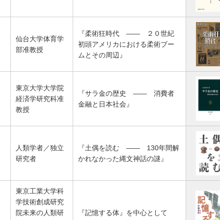
『柔術狂時代 ―― ２０世紀
仙台大学体育学
初頭アメリカにおける柔術ブー
部准教授
ムとその周辺』
東京大学大学院
『サラ金の歴史 ―― 消費者
経済学研究科准
金融と日本社会』
教授
人類学者／独立
『土偶を読む ―― 130年間解
研究者
かれなかった縄文神話の謎』
東京工業大学科
学技術創成研究
院未来の人類研
『記憶する体』を中心として