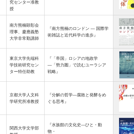
究センター准教
授
南方熊楠顕彰会
『南方熊楠のロンドン ― 国際学
理事、慶應義塾
術雑誌と近代科学の進歩』
大学非常勤講師
東京大学先端科
『「帝国」ロシアの地政学
学技術研究セン
―「勢力圏」で読むユーラシア
ター特任助教
戦略』
京都大学人文科
『分解の哲学―腐敗と発酵をめ
学研究所准教授
ぐる思考』
『水族館の文化史―ひと・動
関西大学文学部
物・