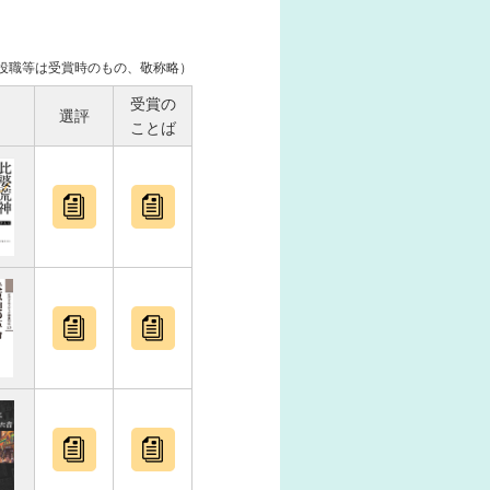
役職等は受賞時のもの、敬称略）
受賞の
選評
ことば