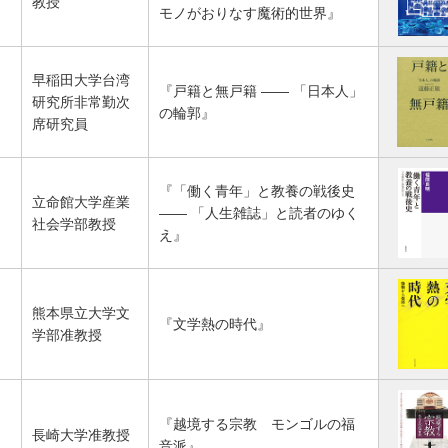
教授
モノがおりなす魔術的世界』
早稲田大学台湾
『戸籍と無戸籍 ―― 「日本人」
研究所非常勤次
の輪郭』
席研究員
『「働く青年」と教養の戦後史
立命館大学産業
―― 「人生雑誌」と読者のゆく
社会学部教授
え』
熊本県立大学文
『文学熱の時代』
学部准教授
『越境する宗教 モンゴルの福
長崎大学准教授
音派』