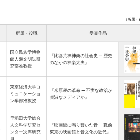
（所属・
所属・役職
受賞作品
国立民族学博物
『比婆荒神神楽の社会史 ─ 歴史
館人類文明誌研
のなかの神楽太夫』
究部准教授
東京経済大学コ
『米原昶の革命 ─ 不実な政治か
ミュニケーショ
貞淑なメディアか』
ン学部准教授
早稲田大学総合
人文科学研究セ
『映画館に鳴り響いた音 ─ 戦前
郎
ンター次席研究
東京の映画館と音文化の近代』
員