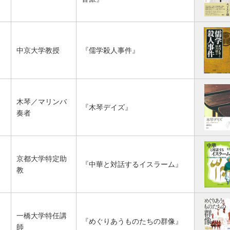
中京大学教授
『儒学殺人事件』
木琴／マリンバ
『木琴デイズ』
奏者
京都大学特定助
『中華と対話するイスラーム』
教
一橋大学特任講
『めぐりあうものたちの群像』
師