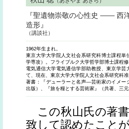
（あきやま あきら）
『聖遺物崇敬の心性史 ―― 西
造形』
（講談社）
1962年生まれ。
東京大学大学院人文社会系研究科博士課程単
学専攻）。フライブルク大学哲学部博士課程修
電気通信大学電気通信学部助教授、東京学芸
て、現在、東京大学大学院人文社会系研究科准
著書：『デューラーと名声―芸術家のイメー
出版）、『旅を糧とする芸術家』（共著、三元
この秋山氏の著書
致して認めたこと