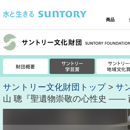
このページの本文へ移動
商品
サントリー文化財団トップ
>
サ
山 聰『聖遺物崇敬の心性史 ――