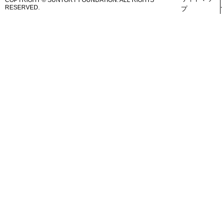
COPYRIGHT © SUNTORY FOUNDATION.
ALL RIGHTS
RESERVED.
プ