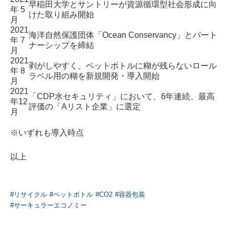
早稲田大学とサントリー
が資源循環型社会形成に向
年 5
けた取り組み開始
月
2021
海洋自然保護団体「Ocean Conservancy」とパート
年 7
ナーシップを締結
月
2021
剥がしやすく、ペットボトルに糊が残らないロール
年 8
ラベル用の糊を新規開発・導入開始
月
2021
「CDP水セキュリティ」において、6年連続、最高
年12
評価の「Aリスト企業」に選定
月
※いずれも導入時点
以上
#リサイクル
#ペットボトル
#CO2
#容器包装
#サーキュラーエコノミー