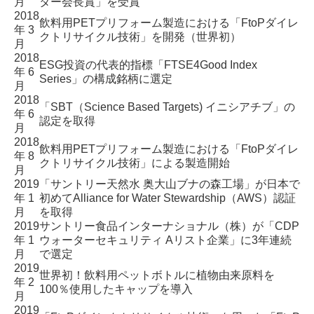
月
ター会長賞」を受賞
2018
飲料用PETプリフォーム製造における
「FtoPダイレ
年 3
クトリサイクル技術」を開発（世界初）
月
2018
ESG投資の代表的指標
「FTSE4Good Index
年 6
Series」の構成銘柄に選定
月
2018
「SBT（Science Based Targets) イニシアチブ」の
年 6
認定を取得
月
2018
飲料用PETプリフォーム製造における「FtoPダイレ
年 8
クトリサイクル技術」による製造開始
月
2019
「サントリー天然水 奥大山ブナの森工場」が日本で
年 1
初めてAlliance for Water Stewardship（AWS）認証
月
を取得
2019
サントリー食品インターナショナル（株）が
「CDP
年 1
ウォーターセキュリティ Aリスト企業」に3年連続
月
で選定
2019
世界初！飲料用ペットボトルに植物由来原料を
年 2
100％使用したキャップを導入
月
2019