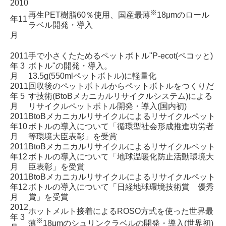
2010
※
再生PET樹脂60％使用、国産最薄
18μmのロール
年11
ラベル開発・導入
月
2011
手で小さくたためるペットボトル"P-ecot(ペコッと)
年 3
ボトル"の開発・導入。
月
13.5g(550mlペットボトル)に軽量化
2011
回収後のペットボトルからペットボトルをつくりだ
年 5
す技術(
BtoBメカニカルリサイクルシステム
)による
月
リサイクルペットボトル開発・導入(国内初)
2011
BtoBメカニカルリサイクルによるリサイクルペット
年10
ボトルの導入について
「循環型社会形成推進功労者
月
等環境大臣表彰」を受賞
2011
BtoBメカニカルリサイクルによるリサイクルペット
年12
ボトルの導入について
「地球温暖化防止活動環境大
月
臣表彰」を受賞
2011
BtoBメカニカルリサイクルによるリサイクルペット
年12
ボトルの導入について「日経地球環境技術賞 優秀
月
賞」を受賞
2012
ホットメルト接着によるROSO方式を使った世界最
年 3
※
薄
18μmのシュリンクラベルの開発・導入(世界初)