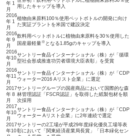
世界初！飲料用ペットボトルに
植物由来原料30％使
年 1
用したキャップを導入
月
2016
植物由来原料100％使用ペットボトルの開発に向け
年 1
た実証プラントを米国で建設決定
月
2016
飲料用ペットボトルに植物由来原料を30％使用した
年 9
※
国産最軽量
となる1.85gのキャップを導入
月
2016
サントリー食品インターナショナル（株）が
「循環
年10
型社会形成推進功労者環境大臣表彰」を受賞
月
2016
サントリー食品インターナショナル（株）が
「CDP
年11
ウォーター2016 Aリスト企業」に選定
月
2017
サントリーグループの国産商品において国際的な森
年 8
林管理認証
「FSCR認証」を取得した紙製包材を順
月
次採用
2017
サントリー食品インターナショナル（株）が
「CDP
年10
ウォーター Aリスト企業」に2年連続で選定
月
2017
サントリーの2工場が平成29年度緑化優良工場等表
年10
彰において
「関東経済産業局長賞」「日本緑化セン