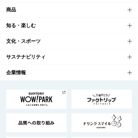
商品
商品TOP
知る・楽しむ
商品一覧
知る・楽しむTOP
文化・スポーツ
商品発売情報
キャンペーン
文化・スポーツTOP
サステナビリティ
栄養成分一覧
工場見学
サントリーホール
サステナビリティTOP
企業情報
お料理・お酒レシピ
サントリー美術館
トップメッセージ
企業情報TOP
地域情報
サントリーサンバーズ大阪
サントリーが考えるサステナビリティ経営
企業概要
東京サントリーサンゴリアス
ESG情報ポータル
グループ企業一覧
サントリースポーツ
サステナビリティストーリーズ
事業所一覧