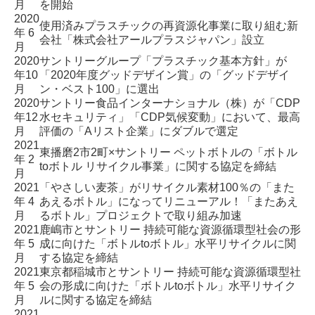
月
を開始
2020
使用済みプラスチックの再資源化事業に取り組む新
年 6
会社
「株式会社アールプラスジャパン」設立
月
2020
サントリーグループ「プラスチック基本方針」が
年10
「2020年度グッドデザイン賞」の「グッドデザイ
月
ン・ベスト100」に選出
2020
サントリー食品インターナショナル（株）が
「CDP
年12
水セキュリティ」「CDP気候変動」において、最高
月
評価の「Aリスト企業」にダブルで選定
2021
東播磨2市2町×サントリー
ペットボトルの「ボトル
年 2
toボトル リサイクル事業」に関する協定を締結
月
2021
「やさしい麦茶」がリサイクル素材100％の「また
年 4
あえるボトル」になってリニューアル！
「またあえ
月
るボトル」プロジェクト
で取り組み加速
2021
鹿嶋市とサントリー
持続可能な資源循環型社会の形
年 5
成に向けた「ボトルtoボトル」水平リサイクルに関
月
する協定を締結
2021
東京都稲城市とサントリー
持続可能な資源循環型社
年 5
会の形成に向けた「ボトルtoボトル」水平リサイク
月
ルに関する協定を締結
2021