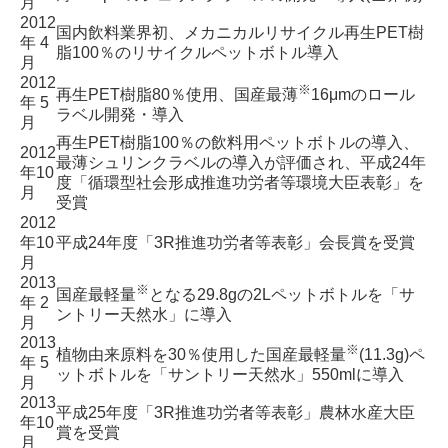
月
2012
国内飲料業界初、メカニカルリサイクル再生PET樹
年 4
脂100％のリサイクルペットボトル導入
月
2012
※
再生PET樹脂80％使用、国産最薄
16μmのロール
年 5
ラベル開発・導入
月
再生PET樹脂100％の飲料用ペットボトルの導入、
2012
最薄シュリンクラベルの導入が評価され、平成24年
年10
度「循環型社会形成推進功労者等環境大臣表彰」を
月
受賞
2012
年10
平成24年度「3R推進功労者等表彰」会長賞を受賞
月
2013
※
国産最軽量
となる29.8gの2Lペットボトルを「サ
年 2
ントリー天然水」に導入
月
2013
※
植物由来原料を30％使用した
国産最軽量
(11.3g)ペ
年 5
ットボトル
を「サントリー天然水」550mlに導入
月
2013
平成25年度
「3R推進功労者等表彰」農林水産大臣
年10
賞を受賞
月