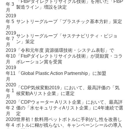
「FtoPダイレクトリサイクル技術」を用いた
「FtoP
年 3
製造ライン」増設を決定
月
2019
年 5
サントリーグループ
「プラスチック基本方針」
策定
月
2019
サントリーグループ
「サステナビリティ・ビジョ
年 7
ン」
策定
月
2019
「令和元年度 資源循環技術・システム表彰」で
年10
「FtoPダイレクトリサイクル技術」が奨励賞・コラ
月
ボレーション賞を受賞
2019
年11
「Global Plastic Action Partnership」に加盟
月
2020
「CDP気候変動2019」において、
最高評価の「気
年 1
候変動Aリスト企業」に選定
月
2020
「CDPウォーター Aリスト企業」において、
最高評
年 2
価の「水セキュリティAリスト企業」に4年連続で選
月
定
2020
世界初！
飲料用ペットボトルに手剥がし性を改善し
年 4
ボトルに糊が残らない、キャンペーンシールの導入