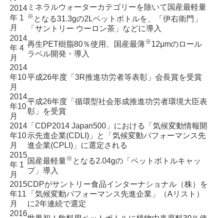
ミネラルウォーターカテゴリーを除いて国産最軽量
2014
※
年 1
となる
31.3gの2Lペットボトル
を、「伊右衛門」
月
「サントリー ウーロン茶」などに導入
2014
※
再生PET樹脂80％使用、
国産最薄
12μmのロール
年 4
ラベル開発・導入
月
2014
年10
平成26年度
「3R推進功労者等表彰」会長賞を受賞
月
2014
平成26年度
「循環型社会形成推進功労者環境大臣表
年10
彰」を受賞
月
2014
「CDP2014 Japan500」における
「気候変動情報開
年10
示先進企業(CDLI)」と「気候変動パフォーマンス先
月
進企業(CPLI)」に選定される
2015
※
国産最軽量
となる2.04gの「ペットボトルキャッ
年 1
プ」導入
月
2015
CDPがサントリー食品インターナショナル（株）を
年11
「気候変動パフォーマンス先進企業」（Aリスト）
月
に2年連続で選定
2016