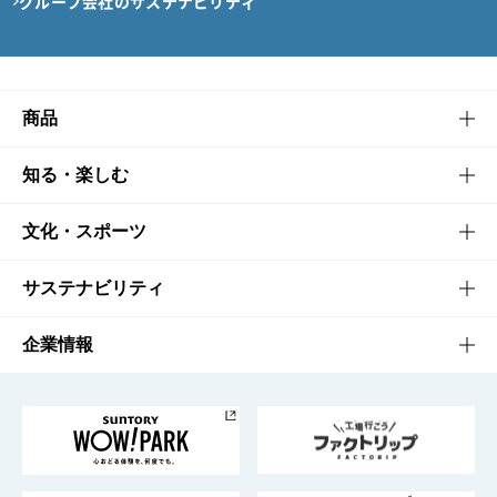
グループ会社のサステナビリティ
商品
商品TOP
知る・楽しむ
商品一覧
知る・楽しむTOP
文化・スポーツ
商品発売情報
キャンペーン
文化・スポーツTOP
サステナビリティ
栄養成分一覧
工場見学
サントリーホール
サステナビリティTOP
企業情報
お料理・お酒レシピ
サントリー美術館
トップメッセージ
企業情報TOP
地域情報
サントリーサンバーズ大阪
サントリーが考えるサステナビリティ経営
企業概要